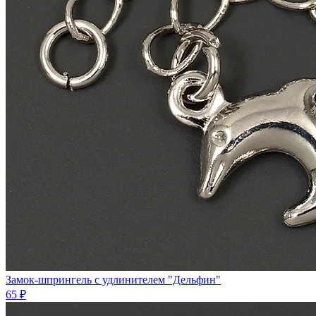
Замок-шпрингель с удлинителем "Дельфин"
65 ₽