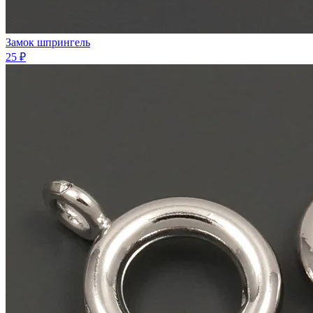
Замок шпрингель
25 ₽