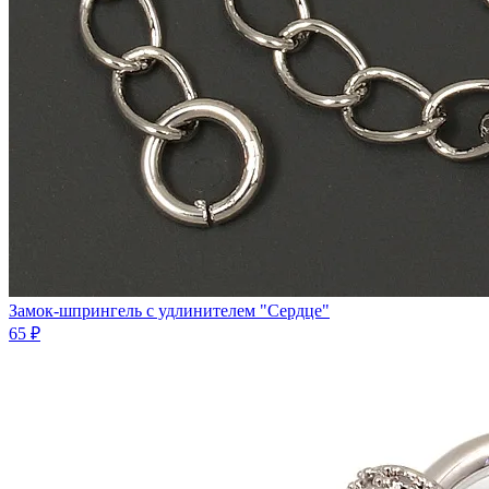
Замок-шпрингель с удлинителем "Сердце"
65 ₽