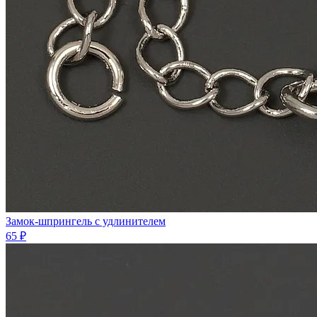
Замок-шпрингель с удлинителем
65 ₽