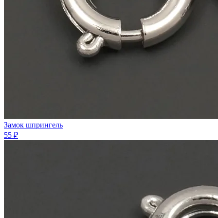
Замок шпрингель
55 ₽