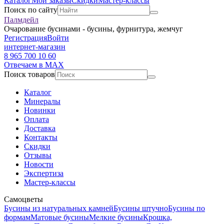
Каталог
Мои заказы
Скидки
Мастер-классы
Поиск по сайту
Палмдейл
Очарование бусинами - бусины, фурнитура, жемчуг
Регистрация
Войти
интернет-магазин
8 965 700 10 60
Отвечаем в MAX
Поиск товаров
Каталог
Минералы
Новинки
Оплата
Доставка
Контакты
Скидки
Отзывы
Новости
Экспертиза
Мастер-классы
Самоцветы
Бусины из натуральных камней
Бусины штучно
Бусины по
формам
Матовые бусины
Мелкие бусины
Крошка,