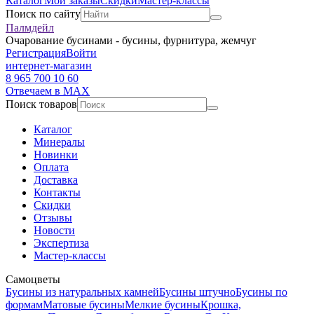
Каталог
Мои заказы
Скидки
Мастер-классы
Поиск по сайту
Палмдейл
Очарование бусинами - бусины, фурнитура, жемчуг
Регистрация
Войти
интернет-магазин
8 965 700 10 60
Отвечаем в MAX
Поиск товаров
Каталог
Минералы
Новинки
Оплата
Доставка
Контакты
Скидки
Отзывы
Новости
Экспертиза
Мастер-классы
Самоцветы
Бусины из натуральных камней
Бусины штучно
Бусины по
формам
Матовые бусины
Мелкие бусины
Крошка,