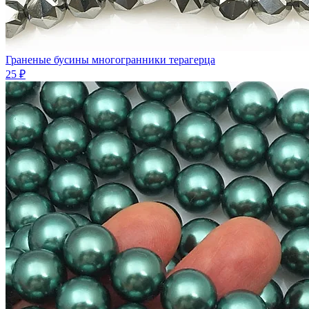
Граненые бусины многогранники терагерца
25 ₽