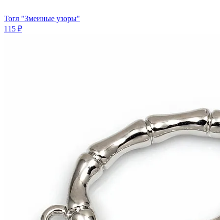
Тогл "Змеиные узоры"
115 ₽