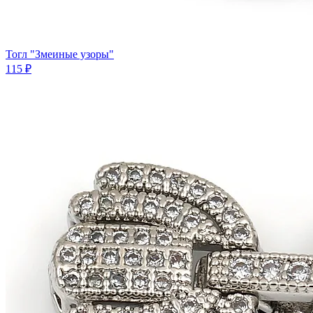
Тогл "Змеиные узоры"
115 ₽