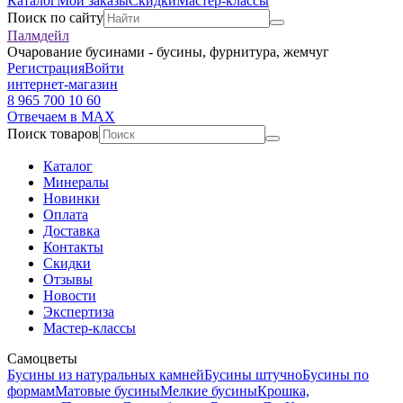
Каталог
Мои заказы
Скидки
Мастер-классы
Поиск по сайту
Палмдейл
Очарование бусинами - бусины, фурнитура, жемчуг
Регистрация
Войти
интернет-магазин
8 965 700 10 60
Отвечаем в MAX
Поиск товаров
Каталог
Минералы
Новинки
Оплата
Доставка
Контакты
Скидки
Отзывы
Новости
Экспертиза
Мастер-классы
Самоцветы
Бусины из натуральных камней
Бусины штучно
Бусины по
формам
Матовые бусины
Мелкие бусины
Крошка,