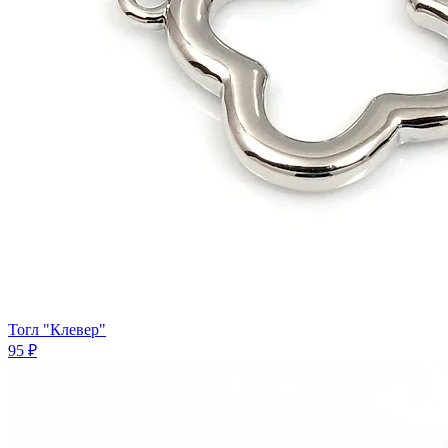
Тогл "Клевер"
95 ₽