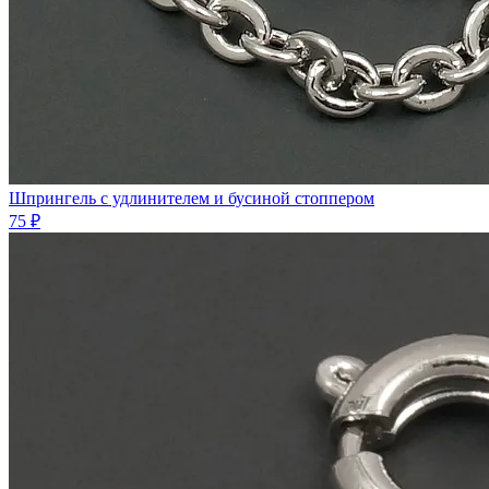
Шпрингель с удлинителем и бусиной стоппером
75 ₽