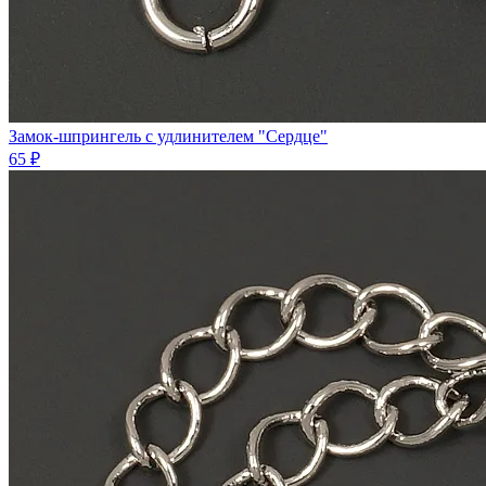
Замок-шпрингель с удлинителем "Сердце"
65 ₽