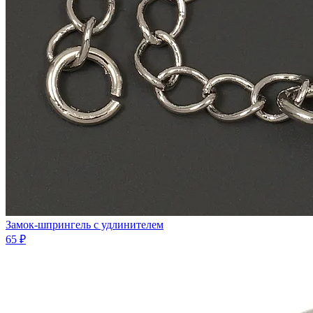
Замок-шпрингель с удлинителем
65 ₽