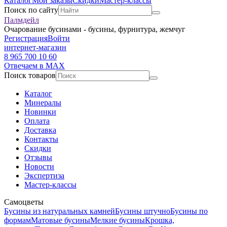
Каталог
Мои заказы
Скидки
Мастер-классы
Поиск по сайту
Палмдейл
Очарование бусинами - бусины, фурнитура, жемчуг
Регистрация
Войти
интернет-магазин
8 965 700 10 60
Отвечаем в MAX
Поиск товаров
Каталог
Минералы
Новинки
Оплата
Доставка
Контакты
Скидки
Отзывы
Новости
Экспертиза
Мастер-классы
Самоцветы
Бусины из натуральных камней
Бусины штучно
Бусины по
формам
Матовые бусины
Мелкие бусины
Крошка,