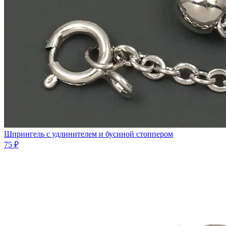
Шпрингель с удлинителем и бусиной стоппером
75 ₽