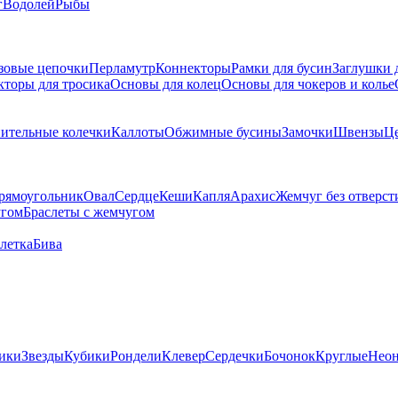
г
Водолей
Рыбы
зовые цепочки
Перламутр
Коннекторы
Рамки для бусин
Заглушки 
кторы для тросика
Основы для колец
Основы для чокеров и колье
ительные колечки
Каллоты
Обжимные бусины
Замочки
Швензы
Ц
рямоугольник
Овал
Сердце
Кеши
Капля
Арахис
Жемчуг без отверст
угом
Браслеты с жемчугом
летка
Бива
ики
Звезды
Кубики
Рондели
Клевер
Сердечки
Бочонок
Круглые
Нео