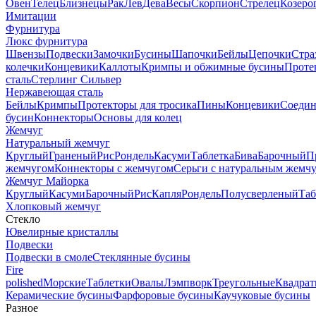
Овен
Телец
Близнецы
Рак
Лев
Дева
Весы
Скорпион
Стрелец
Козеро
Имитации
Фурнитура
Люкс фурнитура
Швензы
Подвески
Замочки
Бусины
Шапочки
Бейлы
Цепочки
Стра
колечки
Концевики
Каллоты
Кримпы и обжимные бусины
Проте
сталь
Стерлинг Сильвер
Нержавеющая сталь
Бейлы
Кримпы
Протекторы для тросика
Пины
Концевики
Соедин
бусин
Коннекторы
Основы для колец
Жемчуг
Натуральный жемчуг
Круглый
Граненый
Рис
Рондель
Касуми
Таблетка
Бива
Барочный
П
жемчугом
Коннекторы с жемчугом
Серьги с натуральным жемч
Жемчуг Майорка
Круглый
Касуми
Барочный
Рис
Капля
Рондель
Полусверленый
Таб
Хлопковый жемчуг
Стекло
Ювелирные кристаллы
Подвески
Подвески в смоле
Стеклянные бусины
Fire
polished
Морские
Таблетки
Овалы
Лэмпворк
Треугольные
Квадрат
Керамические бусины
Фарфоровые бусины
Каучуковые бусины
Разное