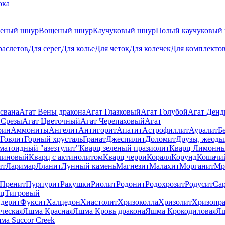
ока
теный шнур
Вощеный шнур
Каучуковый шнур
Полый каучуковый
раслетов
Для серег
Для колье
Для четок
Для колечек
Для комплекто
свана
Агат Вены дракона
Агат Глазковый
Агат Голубой
Агат Ден
 Срезы
Агат Цветочный
Агат Черепаховый
Агат
рин
Аммониты
Ангелит
Антигорит
Апатит
Астрофиллит
Ауралит
Б
Говлит
Горный хрусталь
Гранат
Джеспилит
Доломит
Друзы, жеоды
матоидный "азезтулит"
Кварц зеленый празиолит
Кварц Лимонн
линовый
Кварц с актинолитом
Кварц черри
Коралл
Корунд
Кошачи
ит
Ларимар
Лланит
Лунный камень
Магнезит
Малахит
Морганит
Мр
Пренит
Пурпурит
Ракушки
Риолит
Родонит
Родохрозит
Родусит
Са
рц
Тигровый
дерит
Фуксит
Халцедон
Хиастолит
Хризоколла
Хризолит
Хризопра
ческая
Яшма Красная
Яшма Кровь дракона
Яшма Крокодиловая
Яш
ма Succor Creek