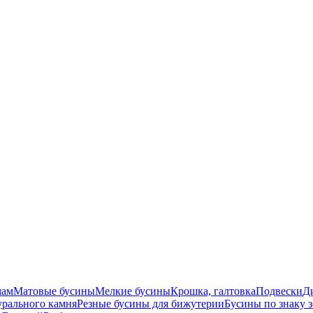
мам
Матовые бусины
Мелкие бусины
Крошка, галтовка
Подвески
Д
урального камня
Резные бусины для бижутерии
Бусины по знаку 