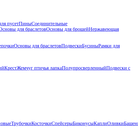
для пусет
Пины
Соединительные
Основы для браслетов
Основы для брошей
Нержавеющая
епочки
Основы для браслетов
Подвески
Бусины
Рамки для
ий
Крест
Жемчуг птичья лапка
Полупросверленный
Подвески с
новые
Трубочки
Косточки
Спейсеры
Биконусы
Капли
Оливки
Башен