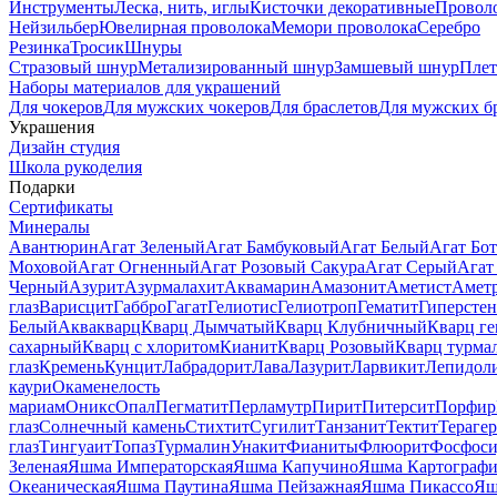
Инструменты
Леска, нить, иглы
Кисточки декоративные
Провол
Нейзильбер
Ювелирная проволока
Мемори проволока
Серебро
Резинка
Тросик
Шнуры
Стразовый шнур
Метализированный шнур
Замшевый шнур
Пле
Наборы материалов для украшений
Для чокеров
Для мужских чокеров
Для браслетов
Для мужских б
Украшения
Дизайн студия
Школа рукоделия
Подарки
Сертификаты
Минералы
Авантюрин
Агат Зеленый
Агат Бамбуковый
Агат Белый
Агат Бот
Моховой
Агат Огненный
Агат Розовый Сакура
Агат Серый
Агат
Черный
Азурит
Азурмалахит
Аквамарин
Амазонит
Аметист
Амет
глаз
Варисцит
Габбро
Гагат
Гелиотис
Гелиотроп
Гематит
Гиперстен
Белый
Аквакварц
Кварц Дымчатый
Кварц Клубничный
Кварц ге
сахарный
Кварц с хлоритом
Кианит
Кварц Розовый
Кварц турма
глаз
Кремень
Кунцит
Лабрадорит
Лава
Лазурит
Ларвикит
Лепидол
каури
Окаменелость
мариам
Оникс
Опал
Пегматит
Перламутр
Пирит
Питерсит
Порфир
глаз
Солнечный камень
Стихтит
Сугилит
Танзанит
Тектит
Тераге
глаз
Тингуаит
Топаз
Турмалин
Унакит
Фианиты
Флюорит
Фосфоси
Зеленая
Яшма Императорская
Яшма Капучино
Яшма Картографи
Океаническая
Яшма Паутина
Яшма Пейзажная
Яшма Пикассо
Яш