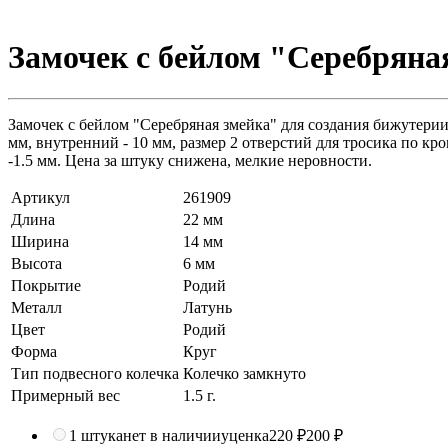
Замочек с бейлом "Серебряная
Замочек с бейлом "Серебряная змейка" для создания бижутерии
мм, внутренний - 10 мм, размер 2 отверстий для тросика по кро
-1.5 мм. Цена за штуку снижена, мелкие неровности.
Артикул
261909
Длина
22 мм
Ширина
14 мм
Высота
6 мм
Покрытие
Родий
Металл
Латунь
Цвет
Родий
Форма
Круг
Тип подвесного колечка
Колечко замкнуто
Примерный вес
1.5
г.
1 штука
нет в наличии
уценка
220 ₽
200 ₽