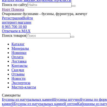
Каталог
Мои заказы
Скидки
Мастер-классы
Поиск по сайту
Норт Помона
Очарование бусинами - бусины, фурнитура, жемчуг
Регистрация
Войти
интернет-магазин
8 965 700 10 60
Отвечаем в MAX
Поиск товаров
Каталог
Минералы
Новинки
Оплата
Доставка
Контакты
Скидки
Отзывы
Новости
Экспертиза
Мастер-классы
Самоцветы
Бусины из натуральных камней
Бусины штучно
Бусины по фор
камней
Бусины из натуральных камней оптом
Кабошоны из нат