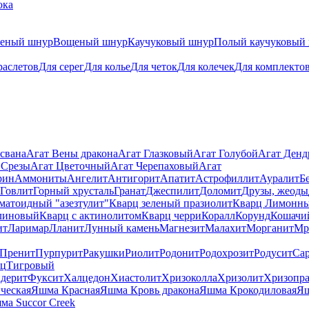
ока
теный шнур
Вощеный шнур
Каучуковый шнур
Полый каучуковый
раслетов
Для серег
Для колье
Для четок
Для колечек
Для комплекто
свана
Агат Вены дракона
Агат Глазковый
Агат Голубой
Агат Ден
 Срезы
Агат Цветочный
Агат Черепаховый
Агат
рин
Аммониты
Ангелит
Антигорит
Апатит
Астрофиллит
Ауралит
Б
Говлит
Горный хрусталь
Гранат
Джеспилит
Доломит
Друзы, жеоды
матоидный "азезтулит"
Кварц зеленый празиолит
Кварц Лимонн
линовый
Кварц с актинолитом
Кварц черри
Коралл
Корунд
Кошачи
ит
Ларимар
Лланит
Лунный камень
Магнезит
Малахит
Морганит
Мр
Пренит
Пурпурит
Ракушки
Риолит
Родонит
Родохрозит
Родусит
Са
рц
Тигровый
дерит
Фуксит
Халцедон
Хиастолит
Хризоколла
Хризолит
Хризопра
ческая
Яшма Красная
Яшма Кровь дракона
Яшма Крокодиловая
Яш
ма Succor Creek