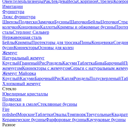
Овен
Телец
Близнецы
Рак
Лев
Дева
Весы
Скорпион
Стрелец
Козеро
Имитации
Фурнитура
Люкс фурнитура
Швензы
Подвески
Замочки
Бусины
Шапочки
Бейлы
Цепочки
Стра
колечки
Концевики
Каллоты
Кримпы и обжимные бусины
Проте
сталь
Стерлинг Сильвер
Нержавеющая сталь
Бейлы
Кримпы
Протекторы для тросика
Пины
Концевики
Соедин
бусин
Коннекторы
Основы для колец
Жемчуг
Натуральный жемчуг
Круглый
Граненый
Рис
Рондель
Касуми
Таблетка
Бива
Барочный
П
жемчугом
Коннекторы с жемчугом
Серьги с натуральным жемч
Жемчуг Майорка
Круглый
Касуми
Барочный
Рис
Капля
Рондель
Полусверленый
Таб
Хлопковый жемчуг
Стекло
Ювелирные кристаллы
Подвески
Подвески в смоле
Стеклянные бусины
Fire
polished
Морские
Таблетки
Овалы
Лэмпворк
Треугольные
Квадрат
Керамические бусины
Фарфоровые бусины
Каучуковые бусины
Разное