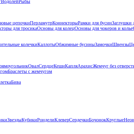
г
Водолей
Рыбы
зовые цепочки
Перламутр
Коннекторы
Рамки для бусин
Заглушки 
кторы для тросика
Основы для колец
Основы для чокеров и колье
ительные колечки
Каллоты
Обжимные бусины
Замочки
Швензы
Ц
рямоугольник
Овал
Сердце
Кеши
Капля
Арахис
Жемчуг без отверст
угом
Браслеты с жемчугом
летка
Бива
ики
Звезды
Кубики
Рондели
Клевер
Сердечки
Бочонок
Круглые
Нео