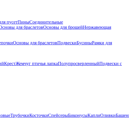
для пусет
Пины
Соединительные
Основы для браслетов
Основы для брошей
Нержавеющая
епочки
Основы для браслетов
Подвески
Бусины
Рамки для
ий
Крест
Жемчуг птичья лапка
Полупросверленный
Подвески с
новые
Трубочки
Косточки
Спейсеры
Биконусы
Капли
Оливки
Башен