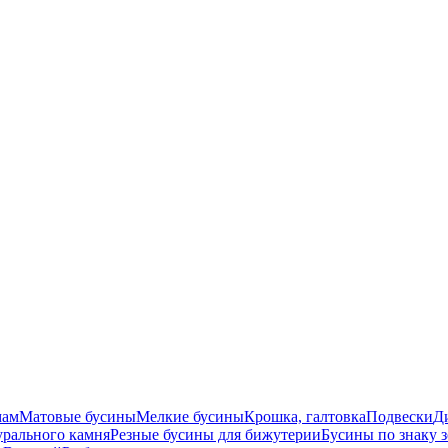
мам
Матовые бусины
Мелкие бусины
Крошка, галтовка
Подвески
Д
урального камня
Резные бусины для бижутерии
Бусины по знаку 