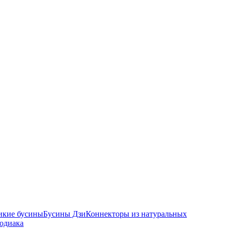
икие бусины
Бусины Дзи
Коннекторы из натуральных
зодиака