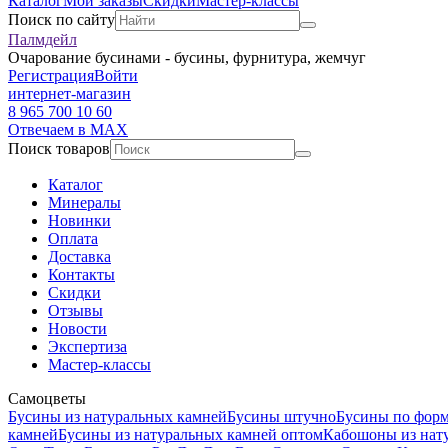
Каталог
Мои заказы
Скидки
Мастер-классы
Поиск по сайту
Палмдейл
Очарование бусинами - бусины, фурнитура, жемчуг
Регистрация
Войти
интернет-магазин
8 965 700 10 60
Отвечаем в MAX
Поиск товаров
Каталог
Минералы
Новинки
Оплата
Доставка
Контакты
Скидки
Отзывы
Новости
Экспертиза
Мастер-классы
Самоцветы
Бусины из натуральных камней
Бусины штучно
Бусины по фор
камней
Бусины из натуральных камней оптом
Кабошоны из нат