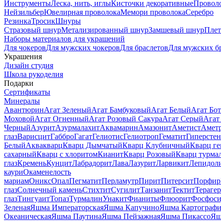
Инструменты
Леска, нить, иглы
Кисточки декоративные
Провол
Нейзильбер
Ювелирная проволока
Мемори проволока
Серебро
Резинка
Тросик
Шнуры
Стразовый шнур
Метализированный шнур
Замшевый шнур
Пле
Наборы материалов для украшений
Для чокеров
Для мужских чокеров
Для браслетов
Для мужских б
Украшения
Дизайн студия
Школа рукоделия
Подарки
Сертификаты
Минералы
Авантюрин
Агат Зеленый
Агат Бамбуковый
Агат Белый
Агат Бот
Моховой
Агат Огненный
Агат Розовый Сакура
Агат Серый
Агат
Черный
Азурит
Азурмалахит
Аквамарин
Амазонит
Аметист
Амет
глаз
Варисцит
Габбро
Гагат
Гелиотис
Гелиотроп
Гематит
Гиперстен
Белый
Аквакварц
Кварц Дымчатый
Кварц Клубничный
Кварц ге
сахарный
Кварц с хлоритом
Кианит
Кварц Розовый
Кварц турма
глаз
Кремень
Кунцит
Лабрадорит
Лава
Лазурит
Ларвикит
Лепидол
каури
Окаменелость
мариам
Оникс
Опал
Пегматит
Перламутр
Пирит
Питерсит
Порфир
глаз
Солнечный камень
Стихтит
Сугилит
Танзанит
Тектит
Тераге
глаз
Тингуаит
Топаз
Турмалин
Унакит
Фианиты
Флюорит
Фосфоси
Зеленая
Яшма Императорская
Яшма Капучино
Яшма Картографи
Океаническая
Яшма Паутина
Яшма Пейзажная
Яшма Пикассо
Яш