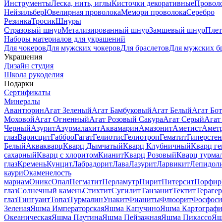
Инструменты
Леска, нить, иглы
Кисточки декоративные
Провол
Нейзильбер
Ювелирная проволока
Мемори проволока
Серебро
Резинка
Тросик
Шнуры
Стразовый шнур
Метализированный шнур
Замшевый шнур
Пле
Наборы материалов для украшений
Для чокеров
Для мужских чокеров
Для браслетов
Для мужских б
Украшения
Дизайн студия
Школа рукоделия
Подарки
Сертификаты
Минералы
Авантюрин
Агат Зеленый
Агат Бамбуковый
Агат Белый
Агат Бот
Моховой
Агат Огненный
Агат Розовый Сакура
Агат Серый
Агат
Черный
Азурит
Азурмалахит
Аквамарин
Амазонит
Аметист
Амет
глаз
Варисцит
Габбро
Гагат
Гелиотис
Гелиотроп
Гематит
Гиперстен
Белый
Аквакварц
Кварц Дымчатый
Кварц Клубничный
Кварц ге
сахарный
Кварц с хлоритом
Кианит
Кварц Розовый
Кварц турма
глаз
Кремень
Кунцит
Лабрадорит
Лава
Лазурит
Ларвикит
Лепидол
каури
Окаменелость
мариам
Оникс
Опал
Пегматит
Перламутр
Пирит
Питерсит
Порфир
глаз
Солнечный камень
Стихтит
Сугилит
Танзанит
Тектит
Тераге
глаз
Тингуаит
Топаз
Турмалин
Унакит
Фианиты
Флюорит
Фосфоси
Зеленая
Яшма Императорская
Яшма Капучино
Яшма Картографи
Океаническая
Яшма Паутина
Яшма Пейзажная
Яшма Пикассо
Яш