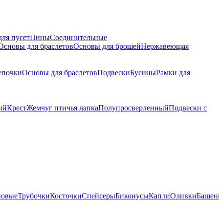
для пусет
Пины
Соединительные
Основы для браслетов
Основы для брошей
Нержавеющая
епочки
Основы для браслетов
Подвески
Бусины
Рамки для
ий
Крест
Жемчуг птичья лапка
Полупросверленный
Подвески с
новые
Трубочки
Косточки
Спейсеры
Биконусы
Капли
Оливки
Башен