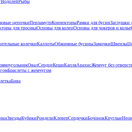
г
Водолей
Рыбы
зовые цепочки
Перламутр
Коннекторы
Рамки для бусин
Заглушки 
кторы для тросика
Основы для колец
Основы для чокеров и колье
ительные колечки
Каллоты
Обжимные бусины
Замочки
Швензы
Ц
рямоугольник
Овал
Сердце
Кеши
Капля
Арахис
Жемчуг без отверст
угом
Браслеты с жемчугом
летка
Бива
ики
Звезды
Кубики
Рондели
Клевер
Сердечки
Бочонок
Круглые
Нео