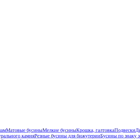
мам
Матовые бусины
Мелкие бусины
Крошка, галтовка
Подвески
Д
урального камня
Резные бусины для бижутерии
Бусины по знаку 