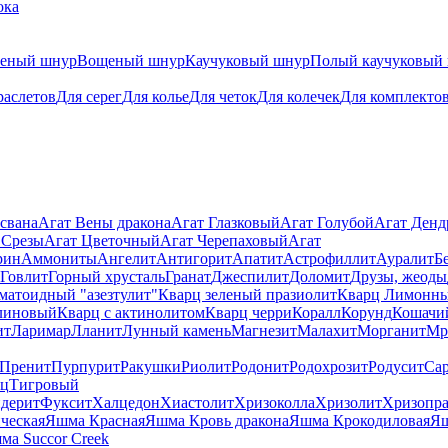
ока
теный шнур
Вощеный шнур
Каучуковый шнур
Полый каучуковый
раслетов
Для серег
Для колье
Для четок
Для колечек
Для комплекто
свана
Агат Вены дракона
Агат Глазковый
Агат Голубой
Агат Ден
 Срезы
Агат Цветочный
Агат Черепаховый
Агат
рин
Аммониты
Ангелит
Антигорит
Апатит
Астрофиллит
Ауралит
Б
Говлит
Горный хрусталь
Гранат
Джеспилит
Доломит
Друзы, жеоды
матоидный "азезтулит"
Кварц зеленый празиолит
Кварц Лимонн
линовый
Кварц с актинолитом
Кварц черри
Коралл
Корунд
Кошачи
ит
Ларимар
Лланит
Лунный камень
Магнезит
Малахит
Морганит
Мр
Пренит
Пурпурит
Ракушки
Риолит
Родонит
Родохрозит
Родусит
Са
рц
Тигровый
дерит
Фуксит
Халцедон
Хиастолит
Хризоколла
Хризолит
Хризопра
ческая
Яшма Красная
Яшма Кровь дракона
Яшма Крокодиловая
Яш
ма Succor Creek