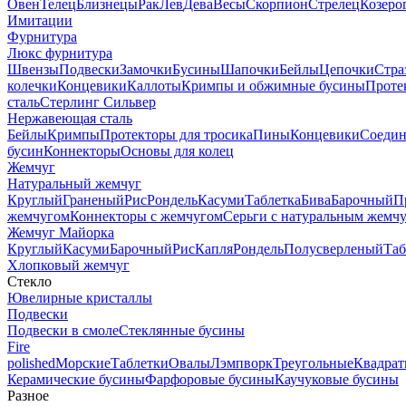
Овен
Телец
Близнецы
Рак
Лев
Дева
Весы
Скорпион
Стрелец
Козеро
Имитации
Фурнитура
Люкс фурнитура
Швензы
Подвески
Замочки
Бусины
Шапочки
Бейлы
Цепочки
Стра
колечки
Концевики
Каллоты
Кримпы и обжимные бусины
Проте
сталь
Стерлинг Сильвер
Нержавеющая сталь
Бейлы
Кримпы
Протекторы для тросика
Пины
Концевики
Соедин
бусин
Коннекторы
Основы для колец
Жемчуг
Натуральный жемчуг
Круглый
Граненый
Рис
Рондель
Касуми
Таблетка
Бива
Барочный
П
жемчугом
Коннекторы с жемчугом
Серьги с натуральным жемч
Жемчуг Майорка
Круглый
Касуми
Барочный
Рис
Капля
Рондель
Полусверленый
Таб
Хлопковый жемчуг
Стекло
Ювелирные кристаллы
Подвески
Подвески в смоле
Стеклянные бусины
Fire
polished
Морские
Таблетки
Овалы
Лэмпворк
Треугольные
Квадрат
Керамические бусины
Фарфоровые бусины
Каучуковые бусины
Разное