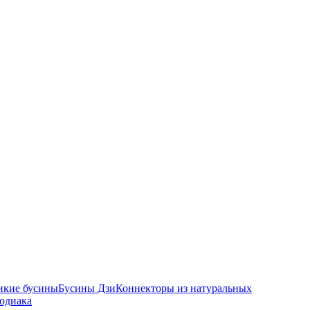
икие бусины
Бусины Дзи
Коннекторы из натуральных
зодиака