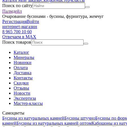
Каталог
Мои заказы
Скидки
Мастер-классы
Поиск по сайту
Палмдейл
Очарование бусинами - бусины, фурнитура, жемчуг
Регистрация
Войти
интернет-магазин
8 965 700 10 60
Отвечаем в MAX
Поиск товаров
Каталог
Минералы
Новинки
Оплата
Доставка
Контакты
Скидки
Отзывы
Новости
Экспертиза
Мастер-классы
Самоцветы
Бусины из натуральных камней
Бусины штучно
Бусины по фор
камней
Бусины из натуральных камней оптом
Кабошоны из нат