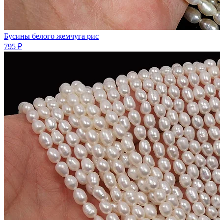
Бусины белого жемчyгa рис
795 ₽