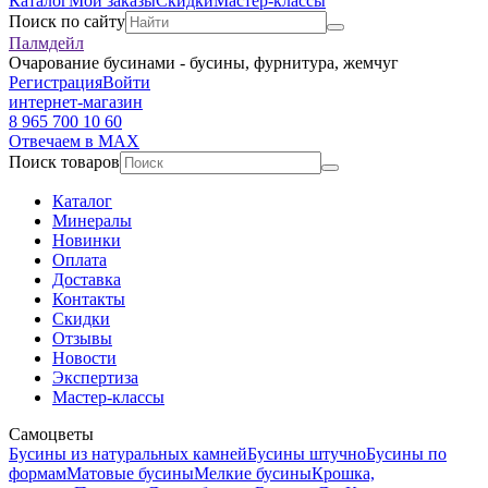
Каталог
Мои заказы
Скидки
Мастер-классы
Поиск по сайту
Палмдейл
Очарование бусинами - бусины, фурнитура, жемчуг
Регистрация
Войти
интернет-магазин
8 965 700 10 60
Отвечаем в MAX
Поиск товаров
Каталог
Минералы
Новинки
Оплата
Доставка
Контакты
Скидки
Отзывы
Новости
Экспертиза
Мастер-классы
Самоцветы
Бусины из натуральных камней
Бусины штучно
Бусины по
формам
Матовые бусины
Мелкие бусины
Крошка,