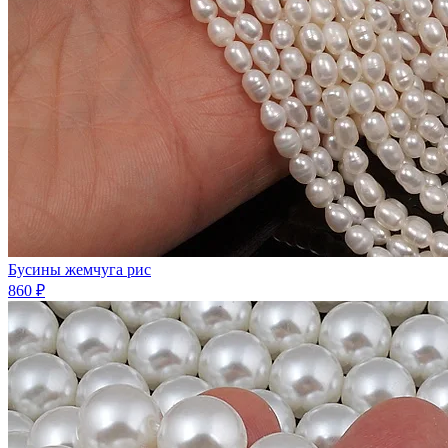
Бусины жемчyгa рис
860 ₽