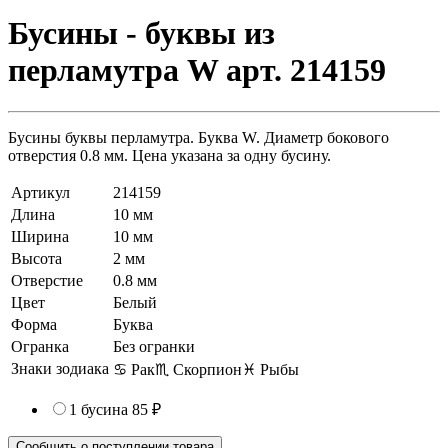
Бусины - буквы из
перламутра W арт. 214159
Бусины буквы перламутра. Буква W. Диаметр бокового
отверстия 0.8 мм. Цена указана за одну бусину.
Артикул
214159
Длина
10 мм
Ширина
10 мм
Высота
2 мм
Отверстие
0.8 мм
Цвет
Белый
Форма
Буква
Огранка
Без огранки
Знаки зодиака
♋ Рак
♏ Скорпион
♓ Рыбы
1 бусина
85 ₽
Сообщить о поступлении товара