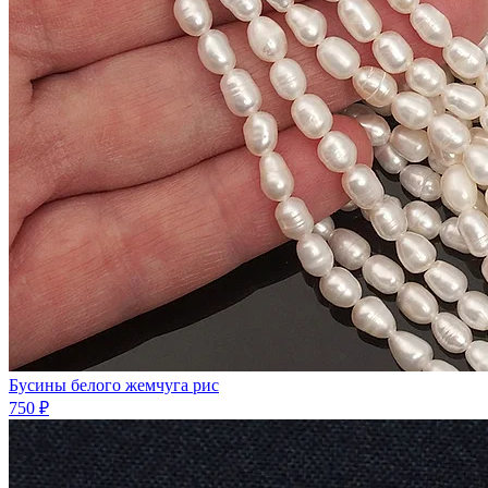
Бусины белого жемчyгa рис
750 ₽