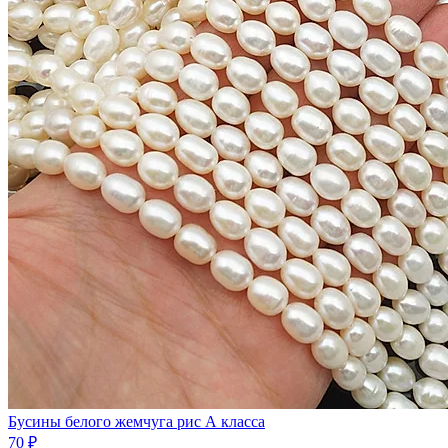
Бусины белого жемчyгa рис А класса
70 ₽