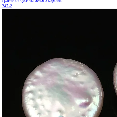
Граненые бусины белого коралла
347 ₽