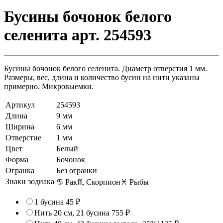
Бусины бочонок белого
селенита арт. 254593
Бусины бочонок белого селенита. Диаметр отверстия 1 мм.
Размеры, вес, длина и количество бусин на нити указаны
примерно. Микровыемки.
Артикул
254593
Длина
9 мм
Ширина
6 мм
Отверстие
1 мм
Цвет
Белый
Форма
Бочонок
Огранка
Без огранки
Знаки зодиака
♋ Рак
♏ Скорпион
♓ Рыбы
1 бусина
45 ₽
Нить 20 см, 21 бусина
755 ₽