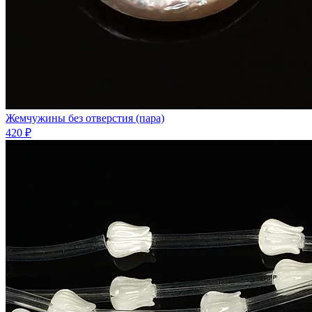
Жемчужины без отверстия (пара)
420 ₽