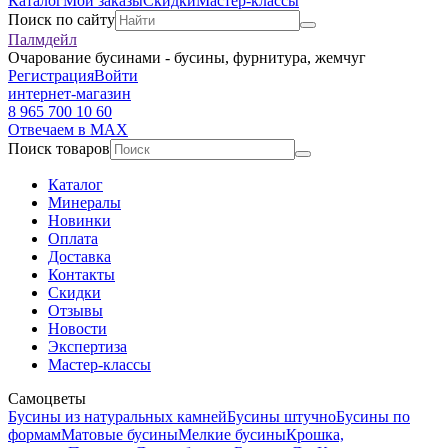
Каталог
Мои заказы
Скидки
Мастер-классы
Поиск по сайту
Палмдейл
Очарование бусинами - бусины, фурнитура, жемчуг
Регистрация
Войти
интернет-магазин
8 965 700 10 60
Отвечаем в MAX
Поиск товаров
Каталог
Минералы
Новинки
Оплата
Доставка
Контакты
Скидки
Отзывы
Новости
Экспертиза
Мастер-классы
Самоцветы
Бусины из натуральных камней
Бусины штучно
Бусины по
формам
Матовые бусины
Мелкие бусины
Крошка,