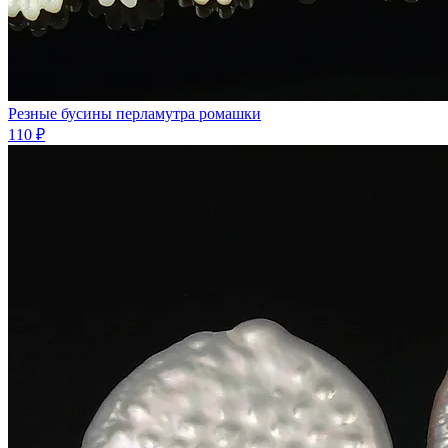
Резные бусины перламутра ромашки
110 ₽