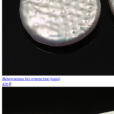
Жемчужины без отверстия (пара)
420 ₽