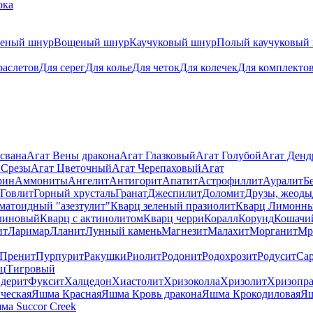
ока
теный шнур
Вощеный шнур
Каучуковый шнур
Полый каучуковый
раслетов
Для серег
Для колье
Для четок
Для колечек
Для комплекто
свана
Агат Вены дракона
Агат Глазковый
Агат Голубой
Агат Ден
 Срезы
Агат Цветочный
Агат Черепаховый
Агат
рин
Аммониты
Ангелит
Антигорит
Апатит
Астрофиллит
Ауралит
Б
Говлит
Горный хрусталь
Гранат
Джеспилит
Доломит
Друзы, жеоды
матоидный "азезтулит"
Кварц зеленый празиолит
Кварц Лимонн
линовый
Кварц с актинолитом
Кварц черри
Коралл
Корунд
Кошачи
ит
Ларимар
Лланит
Лунный камень
Магнезит
Малахит
Морганит
Мр
Пренит
Пурпурит
Ракушки
Риолит
Родонит
Родохрозит
Родусит
Са
рц
Тигровый
дерит
Фуксит
Халцедон
Хиастолит
Хризоколла
Хризолит
Хризопра
ческая
Яшма Красная
Яшма Кровь дракона
Яшма Крокодиловая
Яш
ма Succor Creek