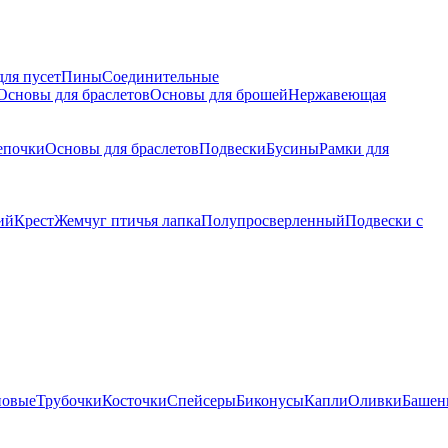
для пусет
Пины
Соединительные
Основы для браслетов
Основы для брошей
Нержавеющая
епочки
Основы для браслетов
Подвески
Бусины
Рамки для
ий
Крест
Жемчуг птичья лапка
Полупросверленный
Подвески с
новые
Трубочки
Косточки
Спейсеры
Биконусы
Капли
Оливки
Башен