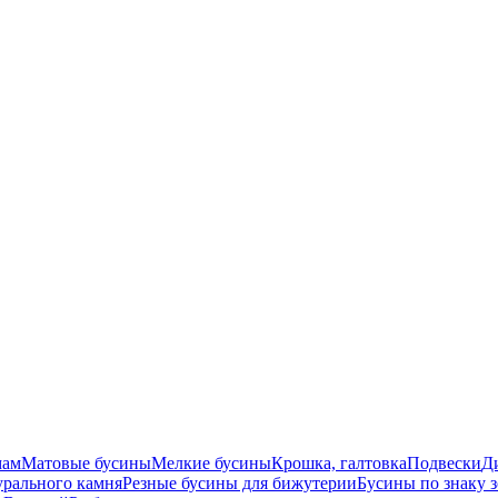
мам
Матовые бусины
Мелкие бусины
Крошка, галтовка
Подвески
Д
урального камня
Резные бусины для бижутерии
Бусины по знаку 