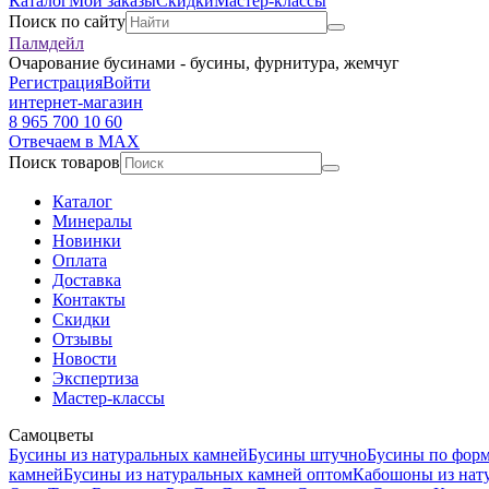
Каталог
Мои заказы
Скидки
Мастер-классы
Поиск по сайту
Палмдейл
Очарование бусинами - бусины, фурнитура, жемчуг
Регистрация
Войти
интернет-магазин
8 965 700 10 60
Отвечаем в MAX
Поиск товаров
Каталог
Минералы
Новинки
Оплата
Доставка
Контакты
Скидки
Отзывы
Новости
Экспертиза
Мастер-классы
Самоцветы
Бусины из натуральных камней
Бусины штучно
Бусины по фор
камней
Бусины из натуральных камней оптом
Кабошоны из нат