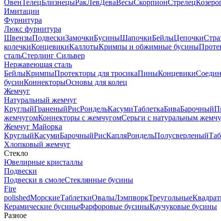
Овен
Телец
Близнецы
Рак
Лев
Дева
Весы
Скорпион
Стрелец
Козеро
Имитации
Фурнитура
Люкс фурнитура
Швензы
Подвески
Замочки
Бусины
Шапочки
Бейлы
Цепочки
Стра
колечки
Концевики
Каллоты
Кримпы и обжимные бусины
Проте
сталь
Стерлинг Сильвер
Нержавеющая сталь
Бейлы
Кримпы
Протекторы для тросика
Пины
Концевики
Соедин
бусин
Коннекторы
Основы для колец
Жемчуг
Натуральный жемчуг
Круглый
Граненый
Рис
Рондель
Касуми
Таблетка
Бива
Барочный
П
жемчугом
Коннекторы с жемчугом
Серьги с натуральным жемч
Жемчуг Майорка
Круглый
Касуми
Барочный
Рис
Капля
Рондель
Полусверленый
Таб
Хлопковый жемчуг
Стекло
Ювелирные кристаллы
Подвески
Подвески в смоле
Стеклянные бусины
Fire
polished
Морские
Таблетки
Овалы
Лэмпворк
Треугольные
Квадрат
Керамические бусины
Фарфоровые бусины
Каучуковые бусины
Разное