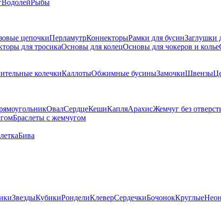
г
Водолей
Рыбы
зовые цепочки
Перламутр
Коннекторы
Рамки для бусин
Заглушки 
кторы для тросика
Основы для колец
Основы для чокеров и колье
ительные колечки
Каллоты
Обжимные бусины
Замочки
Швензы
Ц
рямоугольник
Овал
Сердце
Кеши
Капля
Арахис
Жемчуг без отверст
угом
Браслеты с жемчугом
летка
Бива
ики
Звезды
Кубики
Рондели
Клевер
Сердечки
Бочонок
Круглые
Нео