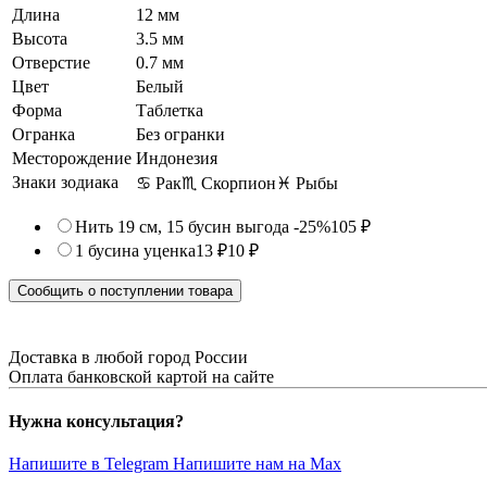
Длина
12 мм
Высота
3.5 мм
Отверстие
0.7 мм
Цвет
Белый
Форма
Таблетка
Огранка
Без огранки
Месторождение
Индонезия
Знаки зодиака
♋ Рак
♏ Скорпион
♓ Рыбы
Нить 19 см, 15 бусин
выгода -25%
105 ₽
1 бусина
уценка
13 ₽
10 ₽
Сообщить о поступлении товара
Доставка в любой город России
Оплата банковской картой на сайте
Нужна консультация?
Напишите в Telegram
Напишите нам на Max