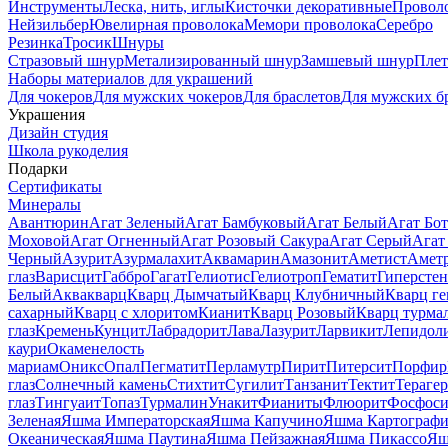
Инструменты
Леска, нить, иглы
Кисточки декоративные
Провол
Нейзильбер
Ювелирная проволока
Мемори проволока
Серебро
Резинка
Тросик
Шнуры
Стразовый шнур
Метализированный шнур
Замшевый шнур
Пле
Наборы материалов для украшений
Для чокеров
Для мужских чокеров
Для браслетов
Для мужских б
Украшения
Дизайн студия
Школа рукоделия
Подарки
Сертификаты
Минералы
Авантюрин
Агат Зеленый
Агат Бамбуковый
Агат Белый
Агат Бот
Моховой
Агат Огненный
Агат Розовый Сакура
Агат Серый
Агат
Черный
Азурит
Азурмалахит
Аквамарин
Амазонит
Аметист
Амет
глаз
Варисцит
Габбро
Гагат
Гелиотис
Гелиотроп
Гематит
Гиперстен
Белый
Аквакварц
Кварц Дымчатый
Кварц Клубничный
Кварц ге
сахарный
Кварц с хлоритом
Кианит
Кварц Розовый
Кварц турма
глаз
Кремень
Кунцит
Лабрадорит
Лава
Лазурит
Ларвикит
Лепидол
каури
Окаменелость
мариам
Оникс
Опал
Пегматит
Перламутр
Пирит
Питерсит
Порфир
глаз
Солнечный камень
Стихтит
Сугилит
Танзанит
Тектит
Тераге
глаз
Тингуаит
Топаз
Турмалин
Унакит
Фианиты
Флюорит
Фосфоси
Зеленая
Яшма Императорская
Яшма Капучино
Яшма Картографи
Океаническая
Яшма Паутина
Яшма Пейзажная
Яшма Пикассо
Яш