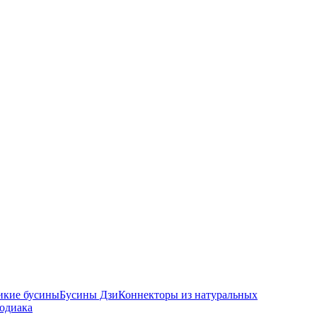
икие бусины
Бусины Дзи
Коннекторы из натуральных
зодиака