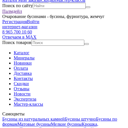
Каталог
Мои заказы
Скидки
Мастер-классы
Поиск по сайту
Палмдейл
Очарование бусинами - бусины, фурнитура, жемчуг
Регистрация
Войти
интернет-магазин
8 965 700 10 60
Отвечаем в MAX
Поиск товаров
Каталог
Минералы
Новинки
Оплата
Доставка
Контакты
Скидки
Отзывы
Новости
Экспертиза
Мастер-классы
Самоцветы
Бусины из натуральных камней
Бусины штучно
Бусины по
формам
Матовые бусины
Мелкие бусины
Крошка,