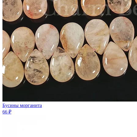
Бусины морганита
66 ₽