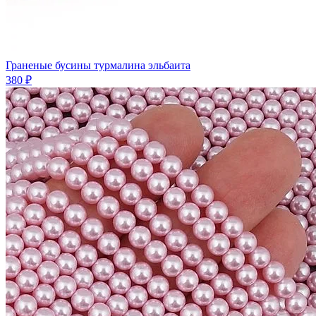
Граненые бусины турмалина эльбаита
380 ₽