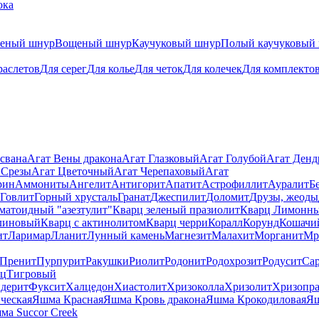
ока
теный шнур
Вощеный шнур
Каучуковый шнур
Полый каучуковый
раслетов
Для серег
Для колье
Для четок
Для колечек
Для комплекто
свана
Агат Вены дракона
Агат Глазковый
Агат Голубой
Агат Ден
 Срезы
Агат Цветочный
Агат Черепаховый
Агат
рин
Аммониты
Ангелит
Антигорит
Апатит
Астрофиллит
Ауралит
Б
Говлит
Горный хрусталь
Гранат
Джеспилит
Доломит
Друзы, жеоды
матоидный "азезтулит"
Кварц зеленый празиолит
Кварц Лимонн
линовый
Кварц с актинолитом
Кварц черри
Коралл
Корунд
Кошачи
ит
Ларимар
Лланит
Лунный камень
Магнезит
Малахит
Морганит
Мр
Пренит
Пурпурит
Ракушки
Риолит
Родонит
Родохрозит
Родусит
Са
рц
Тигровый
дерит
Фуксит
Халцедон
Хиастолит
Хризоколла
Хризолит
Хризопра
ческая
Яшма Красная
Яшма Кровь дракона
Яшма Крокодиловая
Яш
ма Succor Creek