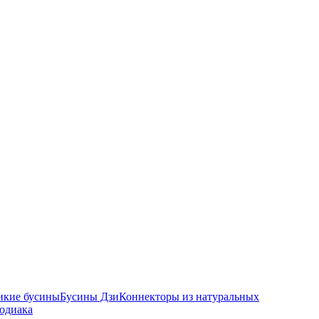
икие бусины
Бусины Дзи
Коннекторы из натуральных
зодиака