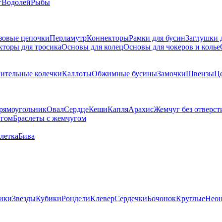
г
Водолей
Рыбы
зовые цепочки
Перламутр
Коннекторы
Рамки для бусин
Заглушки 
кторы для тросика
Основы для колец
Основы для чокеров и колье
ительные колечки
Каллоты
Обжимные бусины
Замочки
Швензы
Ц
рямоугольник
Овал
Сердце
Кеши
Капля
Арахис
Жемчуг без отверст
угом
Браслеты с жемчугом
летка
Бива
ики
Звезды
Кубики
Рондели
Клевер
Сердечки
Бочонок
Круглые
Нео