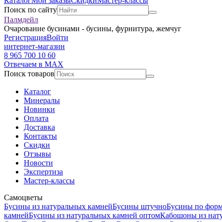
Каталог
Мои заказы
Скидки
Мастер-классы
Поиск по сайту
Палмдейл
Очарование бусинами - бусины, фурнитура, жемчуг
Регистрация
Войти
интернет-магазин
8 965 700 10 60
Отвечаем в MAX
Поиск товаров
Каталог
Минералы
Новинки
Оплата
Доставка
Контакты
Скидки
Отзывы
Новости
Экспертиза
Мастер-классы
Самоцветы
Бусины из натуральных камней
Бусины штучно
Бусины по фор
камней
Бусины из натуральных камней оптом
Кабошоны из нат