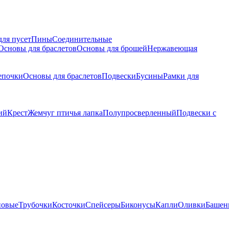
для пусет
Пины
Соединительные
Основы для браслетов
Основы для брошей
Нержавеющая
епочки
Основы для браслетов
Подвески
Бусины
Рамки для
ий
Крест
Жемчуг птичья лапка
Полупросверленный
Подвески с
новые
Трубочки
Косточки
Спейсеры
Биконусы
Капли
Оливки
Башен