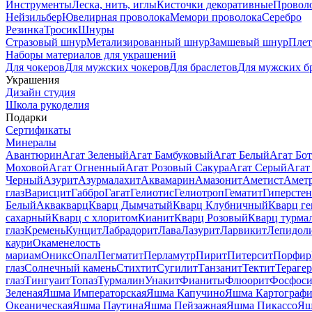
Инструменты
Леска, нить, иглы
Кисточки декоративные
Провол
Нейзильбер
Ювелирная проволока
Мемори проволока
Серебро
Резинка
Тросик
Шнуры
Стразовый шнур
Метализированный шнур
Замшевый шнур
Пле
Наборы материалов для украшений
Для чокеров
Для мужских чокеров
Для браслетов
Для мужских б
Украшения
Дизайн студия
Школа рукоделия
Подарки
Сертификаты
Минералы
Авантюрин
Агат Зеленый
Агат Бамбуковый
Агат Белый
Агат Бот
Моховой
Агат Огненный
Агат Розовый Сакура
Агат Серый
Агат
Черный
Азурит
Азурмалахит
Аквамарин
Амазонит
Аметист
Амет
глаз
Варисцит
Габбро
Гагат
Гелиотис
Гелиотроп
Гематит
Гиперстен
Белый
Аквакварц
Кварц Дымчатый
Кварц Клубничный
Кварц ге
сахарный
Кварц с хлоритом
Кианит
Кварц Розовый
Кварц турма
глаз
Кремень
Кунцит
Лабрадорит
Лава
Лазурит
Ларвикит
Лепидол
каури
Окаменелость
мариам
Оникс
Опал
Пегматит
Перламутр
Пирит
Питерсит
Порфир
глаз
Солнечный камень
Стихтит
Сугилит
Танзанит
Тектит
Тераге
глаз
Тингуаит
Топаз
Турмалин
Унакит
Фианиты
Флюорит
Фосфоси
Зеленая
Яшма Императорская
Яшма Капучино
Яшма Картографи
Океаническая
Яшма Паутина
Яшма Пейзажная
Яшма Пикассо
Яш