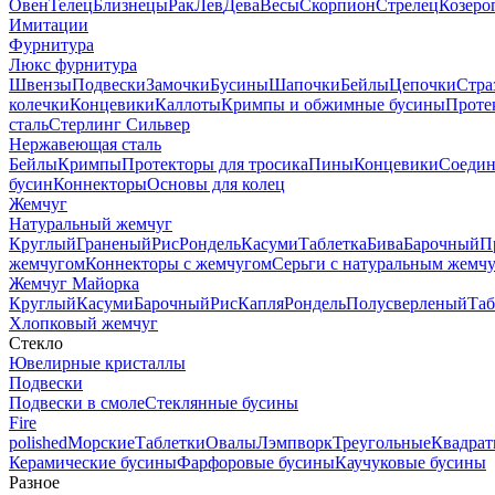
Овен
Телец
Близнецы
Рак
Лев
Дева
Весы
Скорпион
Стрелец
Козеро
Имитации
Фурнитура
Люкс фурнитура
Швензы
Подвески
Замочки
Бусины
Шапочки
Бейлы
Цепочки
Стра
колечки
Концевики
Каллоты
Кримпы и обжимные бусины
Проте
сталь
Стерлинг Сильвер
Нержавеющая сталь
Бейлы
Кримпы
Протекторы для тросика
Пины
Концевики
Соедин
бусин
Коннекторы
Основы для колец
Жемчуг
Натуральный жемчуг
Круглый
Граненый
Рис
Рондель
Касуми
Таблетка
Бива
Барочный
П
жемчугом
Коннекторы с жемчугом
Серьги с натуральным жемч
Жемчуг Майорка
Круглый
Касуми
Барочный
Рис
Капля
Рондель
Полусверленый
Таб
Хлопковый жемчуг
Стекло
Ювелирные кристаллы
Подвески
Подвески в смоле
Стеклянные бусины
Fire
polished
Морские
Таблетки
Овалы
Лэмпворк
Треугольные
Квадрат
Керамические бусины
Фарфоровые бусины
Каучуковые бусины
Разное