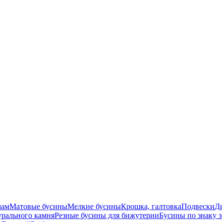
мам
Матовые бусины
Мелкие бусины
Крошка, галтовка
Подвески
Д
урального камня
Резные бусины для бижутерии
Бусины по знаку 