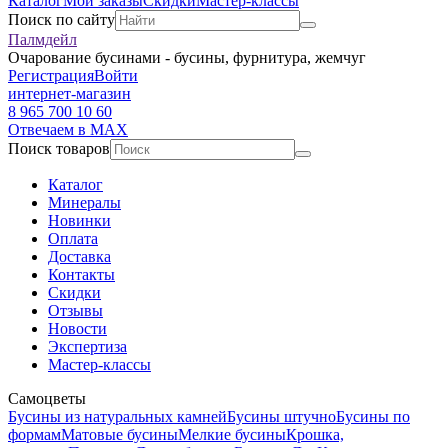
Каталог
Мои заказы
Скидки
Мастер-классы
Поиск по сайту
Палмдейл
Очарование бусинами - бусины, фурнитура, жемчуг
Регистрация
Войти
интернет-магазин
8 965 700 10 60
Отвечаем в MAX
Поиск товаров
Каталог
Минералы
Новинки
Оплата
Доставка
Контакты
Скидки
Отзывы
Новости
Экспертиза
Мастер-классы
Самоцветы
Бусины из натуральных камней
Бусины штучно
Бусины по
формам
Матовые бусины
Мелкие бусины
Крошка,