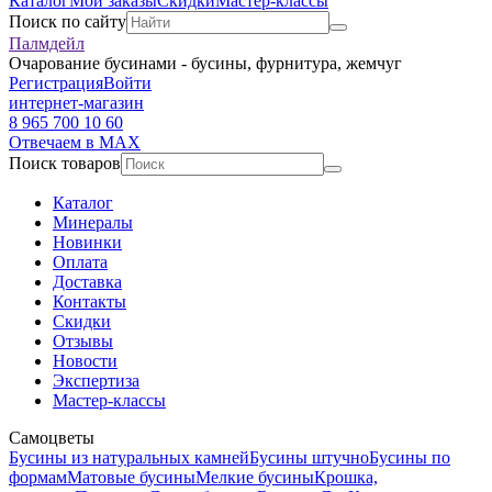
Каталог
Мои заказы
Скидки
Мастер-классы
Поиск по сайту
Палмдейл
Очарование бусинами - бусины, фурнитура, жемчуг
Регистрация
Войти
интернет-магазин
8 965 700 10 60
Отвечаем в MAX
Поиск товаров
Каталог
Минералы
Новинки
Оплата
Доставка
Контакты
Скидки
Отзывы
Новости
Экспертиза
Мастер-классы
Самоцветы
Бусины из натуральных камней
Бусины штучно
Бусины по
формам
Матовые бусины
Мелкие бусины
Крошка,