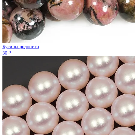
Бусины родонита
30 ₽