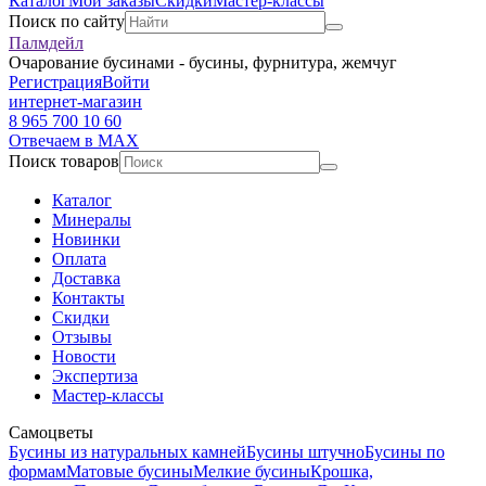
Каталог
Мои заказы
Скидки
Мастер-классы
Поиск по сайту
Палмдейл
Очарование бусинами - бусины, фурнитура, жемчуг
Регистрация
Войти
интернет-магазин
8 965 700 10 60
Отвечаем в MAX
Поиск товаров
Каталог
Минералы
Новинки
Оплата
Доставка
Контакты
Скидки
Отзывы
Новости
Экспертиза
Мастер-классы
Самоцветы
Бусины из натуральных камней
Бусины штучно
Бусины по
формам
Матовые бусины
Мелкие бусины
Крошка,