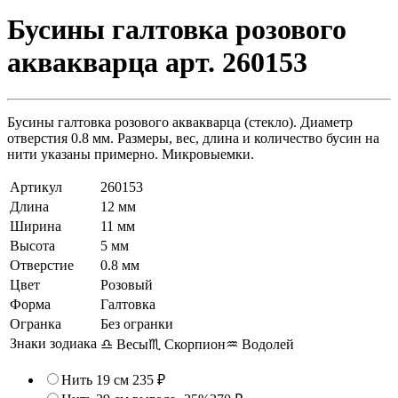
Бусины галтовка розового
аквакварца арт. 260153
Бусины галтовка розового аквакварца (стекло). Диаметр
отверстия 0.8 мм. Размеры, вес, длина и количество бусин на
нити указаны примерно. Микровыемки.
Артикул
260153
Длина
12 мм
Ширина
11 мм
Высота
5 мм
Отверстие
0.8 мм
Цвет
Розовый
Форма
Галтовка
Огранка
Без огранки
Знаки зодиака
♎ Весы
♏ Скорпион
♒ Водолей
Нить 19 см
235 ₽