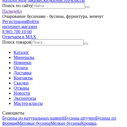
Каталог
Мои заказы
Скидки
Мастер-классы
Поиск по сайту
Палмдейл
Очарование бусинами - бусины, фурнитура, жемчуг
Регистрация
Войти
интернет-магазин
8 965 700 10 60
Отвечаем в MAX
Поиск товаров
Каталог
Минералы
Новинки
Оплата
Доставка
Контакты
Скидки
Отзывы
Новости
Экспертиза
Мастер-классы
Самоцветы
Бусины из натуральных камней
Бусины штучно
Бусины по
формам
Матовые бусины
Мелкие бусины
Крошка,