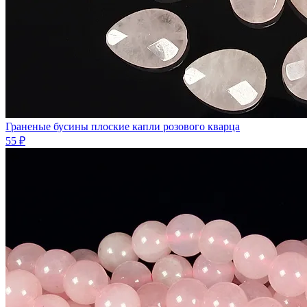
Граненые бусины плоские капли розового кварца
55 ₽