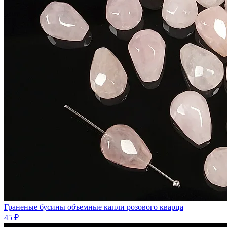
Граненые бусины объемные капли розового кварца
45 ₽