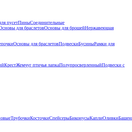
для пусет
Пины
Соединительные
Основы для браслетов
Основы для брошей
Нержавеющая
епочки
Основы для браслетов
Подвески
Бусины
Рамки для
ий
Крест
Жемчуг птичья лапка
Полупросверленный
Подвески с
новые
Трубочки
Косточки
Спейсеры
Биконусы
Капли
Оливки
Башен