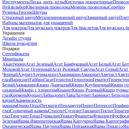
Инструменты
Леска, нить, иглы
Кисточки декоративные
Провол
Нейзильбер
Ювелирная проволока
Мемори проволока
Серебро
Резинка
Тросик
Шнуры
Стразовый шнур
Метализированный шнур
Замшевый шнур
Пле
Наборы материалов для украшений
Для чокеров
Для мужских чокеров
Для браслетов
Для мужских б
Украшения
Дизайн студия
Школа рукоделия
Подарки
Сертификаты
Минералы
Авантюрин
Агат Зеленый
Агат Бамбуковый
Агат Белый
Агат Бот
Моховой
Агат Огненный
Агат Розовый Сакура
Агат Серый
Агат
Черный
Азурит
Азурмалахит
Аквамарин
Амазонит
Аметист
Амет
глаз
Варисцит
Габбро
Гагат
Гелиотис
Гелиотроп
Гематит
Гиперстен
Белый
Аквакварц
Кварц Дымчатый
Кварц Клубничный
Кварц ге
сахарный
Кварц с хлоритом
Кианит
Кварц Розовый
Кварц турма
глаз
Кремень
Кунцит
Лабрадорит
Лава
Лазурит
Ларвикит
Лепидол
каури
Окаменелость
мариам
Оникс
Опал
Пегматит
Перламутр
Пирит
Питерсит
Порфир
глаз
Солнечный камень
Стихтит
Сугилит
Танзанит
Тектит
Тераге
глаз
Тингуаит
Топаз
Турмалин
Унакит
Фианиты
Флюорит
Фосфоси
Зеленая
Яшма Императорская
Яшма Капучино
Яшма Картографи
Океаническая
Яшма Паутина
Яшма Пейзажная
Яшма Пикассо
Яш