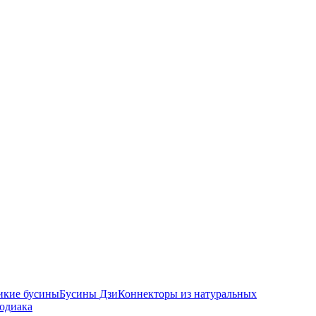
икие бусины
Бусины Дзи
Коннекторы из натуральных
зодиака