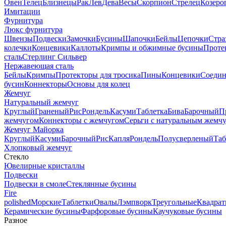
Овен
Телец
Близнецы
Рак
Лев
Дева
Весы
Скорпион
Стрелец
Козеро
Имитации
Фурнитура
Люкс фурнитура
Швензы
Подвески
Замочки
Бусины
Шапочки
Бейлы
Цепочки
Стра
колечки
Концевики
Каллоты
Кримпы и обжимные бусины
Проте
сталь
Стерлинг Сильвер
Нержавеющая сталь
Бейлы
Кримпы
Протекторы для тросика
Пины
Концевики
Соедин
бусин
Коннекторы
Основы для колец
Жемчуг
Натуральный жемчуг
Круглый
Граненый
Рис
Рондель
Касуми
Таблетка
Бива
Барочный
П
жемчугом
Коннекторы с жемчугом
Серьги с натуральным жемч
Жемчуг Майорка
Круглый
Касуми
Барочный
Рис
Капля
Рондель
Полусверленый
Таб
Хлопковый жемчуг
Стекло
Ювелирные кристаллы
Подвески
Подвески в смоле
Стеклянные бусины
Fire
polished
Морские
Таблетки
Овалы
Лэмпворк
Треугольные
Квадрат
Керамические бусины
Фарфоровые бусины
Каучуковые бусины
Разное