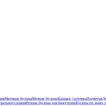
мам
Матовые бусины
Мелкие бусины
Крошка, галтовка
Подвески
Д
урального камня
Резные бусины для бижутерии
Бусины по знаку 