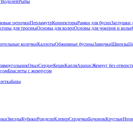
г
Водолей
Рыбы
зовые цепочки
Перламутр
Коннекторы
Рамки для бусин
Заглушки 
кторы для тросика
Основы для колец
Основы для чокеров и колье
ительные колечки
Каллоты
Обжимные бусины
Замочки
Швензы
Ц
рямоугольник
Овал
Сердце
Кеши
Капля
Арахис
Жемчуг без отверст
угом
Браслеты с жемчугом
летка
Бива
ики
Звезды
Кубики
Рондели
Клевер
Сердечки
Бочонок
Круглые
Нео