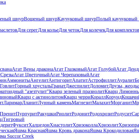
ока
теный шнур
Вощеный шнур
Каучуковый шнур
Полый каучуковый
раслетов
Для серег
Для колье
Для четок
Для колечек
Для комплекто
свана
Агат Вены дракона
Агат Глазковый
Агат Голубой
Агат Ден
 Срезы
Агат Цветочный
Агат Черепаховый
Агат
рин
Аммониты
Ангелит
Антигорит
Апатит
Астрофиллит
Ауралит
Б
Говлит
Горный хрусталь
Гранат
Джеспилит
Доломит
Друзы, жеоды
матоидный "азезтулит"
Кварц зеленый празиолит
Кварц Лимонн
линовый
Кварц с актинолитом
Кварц черри
Коралл
Корунд
Кошачи
ит
Ларимар
Лланит
Лунный камень
Магнезит
Малахит
Морганит
Мр
Пренит
Пурпурит
Ракушки
Риолит
Родонит
Родохрозит
Родусит
Са
рц
Тигровый
дерит
Фуксит
Халцедон
Хиастолит
Хризоколла
Хризолит
Хризопра
ческая
Яшма Красная
Яшма Кровь дракона
Яшма Крокодиловая
Яш
ма Succor Creek