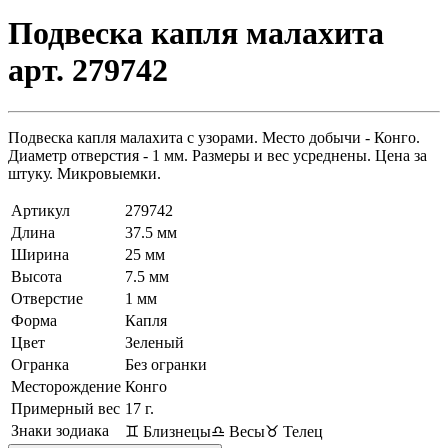
Подвеска капля малахита
арт. 279742
Подвеска капля малахита с узорами. Место добычи - Конго.
Диаметр отверстия - 1 мм. Размеры и вес усреднены. Цена за
штуку. Микровыемки.
Артикул
279742
Длина
37.5 мм
Ширина
25 мм
Высота
7.5 мм
Отверстие
1 мм
Форма
Капля
Цвет
Зеленый
Огранка
Без огранки
Месторождение
Конго
Примерный вес
17
г.
Знаки зодиака
♊ Близнецы
♎ Весы
♉ Телец