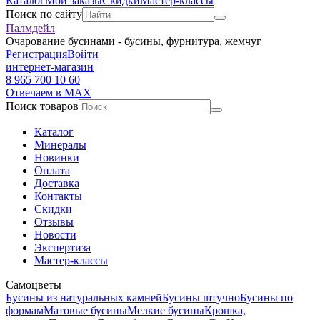
Каталог
Мои заказы
Скидки
Мастер-классы
Поиск по сайту
Палмдейл
Очарование бусинами - бусины, фурнитура, жемчуг
Регистрация
Войти
интернет-магазин
8 965 700 10 60
Отвечаем в MAX
Поиск товаров
Каталог
Минералы
Новинки
Оплата
Доставка
Контакты
Скидки
Отзывы
Новости
Экспертиза
Мастер-классы
Самоцветы
Бусины из натуральных камней
Бусины штучно
Бусины по
формам
Матовые бусины
Мелкие бусины
Крошка,