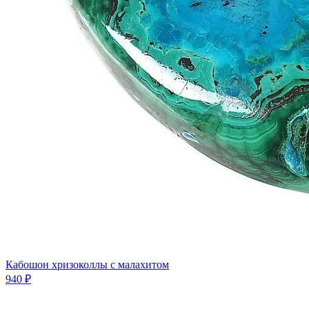
Кабошон хризоколлы с малахитом
940 ₽