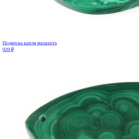
Подвеска капля малахита
920 ₽