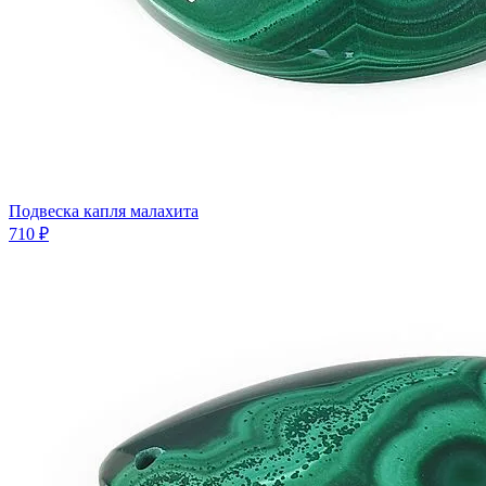
Подвеска капля малахита
710 ₽