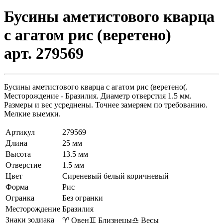
Бусины аметистового кварца
с агатом рис (веретено)
арт. 279569
Бусины аметистового кварца с агатом рис (веретено(.
Месторождение - Бразилия. Диаметр отверстия 1.5 мм.
Размеры и вес усреднены. Точнее замеряем по требованию.
Мелкие выемки.
Артикул
279569
Длина
25 мм
Высота
13.5 мм
Отверстие
1.5 мм
Цвет
Сиреневый белый коричневый
Форма
Рис
Огранка
Без огранки
Месторождение
Бразилия
Знаки зодиака
♈ Овен
♊ Близнецы
♎ Весы