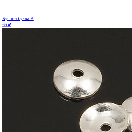
Бусина буква B
65 ₽