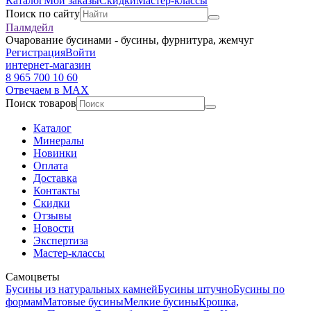
Каталог
Мои заказы
Скидки
Мастер-классы
Поиск по сайту
Палмдейл
Очарование бусинами - бусины, фурнитура, жемчуг
Регистрация
Войти
интернет-магазин
8 965 700 10 60
Отвечаем в MAX
Поиск товаров
Каталог
Минералы
Новинки
Оплата
Доставка
Контакты
Скидки
Отзывы
Новости
Экспертиза
Мастер-классы
Самоцветы
Бусины из натуральных камней
Бусины штучно
Бусины по
формам
Матовые бусины
Мелкие бусины
Крошка,