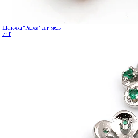
Шапочка "Раджа" ант. медь
77 ₽