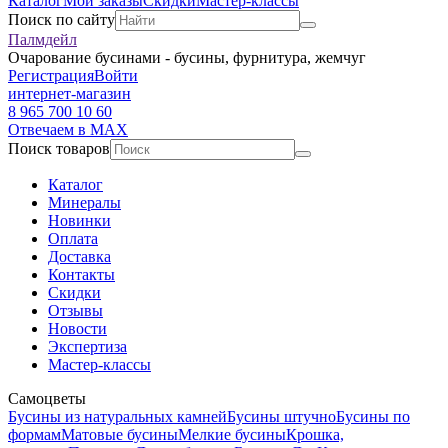
Каталог
Мои заказы
Скидки
Мастер-классы
Поиск по сайту
Палмдейл
Очарование бусинами - бусины, фурнитура, жемчуг
Регистрация
Войти
интернет-магазин
8 965 700 10 60
Отвечаем в MAX
Поиск товаров
Каталог
Минералы
Новинки
Оплата
Доставка
Контакты
Скидки
Отзывы
Новости
Экспертиза
Мастер-классы
Самоцветы
Бусины из натуральных камней
Бусины штучно
Бусины по
формам
Матовые бусины
Мелкие бусины
Крошка,