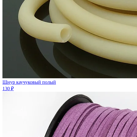
Шнур каучуковый полый
130 ₽