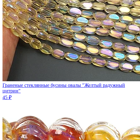
Граненые стеклянные бусины овалы "Желтый радужный
цитрин"
45 ₽