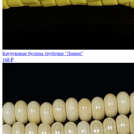
Каучуковые бусины трубочки "Лимон"
168 ₽