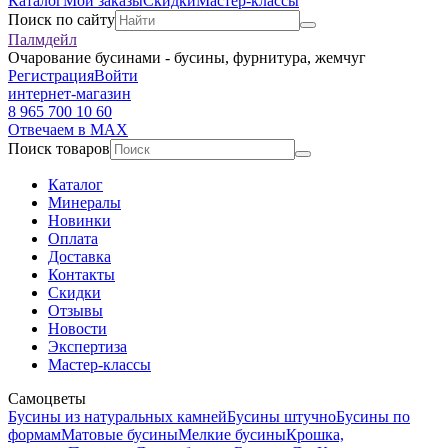
Каталог
Мои заказы
Скидки
Мастер-классы
Поиск по сайту
Палмдейл
Очарование бусинами - бусины, фурнитура, жемчуг
Регистрация
Войти
интернет-магазин
8 965 700 10 60
Отвечаем в MAX
Поиск товаров
Каталог
Минералы
Новинки
Оплата
Доставка
Контакты
Скидки
Отзывы
Новости
Экспертиза
Мастер-классы
Самоцветы
Бусины из натуральных камней
Бусины штучно
Бусины по
формам
Матовые бусины
Мелкие бусины
Крошка,