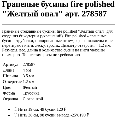
Граненые бусины fire polished
"Желтый опал" арт. 278587
Граненые стеклянные бусины fire polished "Желтый опал" для
создания бижутерии (украшений). Fire polished - граненые
бусины трубочки, полированные огнем, края оплавлены и не
перетирают нити, леску, тросик. Диаметр отверстия - 1.2 мм.
Размеры, вес, длина и количество бусин на нити указаны
примерно. Точнее замеряем по требованию.
Артикул
278587
Длина
4 мм
Ширина
3.5 мм
Отверстие
1.2 мм
Цвет
Желтый
Форма
Трубочка
Огранка
С огранкой
Нить 19 см, 49 бусин
120 ₽
Нить 38 см, 98 бусин
выгода -25%
190 ₽