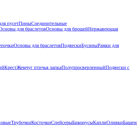
для пусет
Пины
Соединительные
Основы для браслетов
Основы для брошей
Нержавеющая
епочки
Основы для браслетов
Подвески
Бусины
Рамки для
ий
Крест
Жемчуг птичья лапка
Полупросверленный
Подвески с
новые
Трубочки
Косточки
Спейсеры
Биконусы
Капли
Оливки
Башен