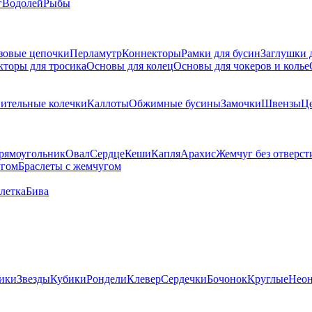
г
Водолей
Рыбы
зовые цепочки
Перламутр
Коннекторы
Рамки для бусин
Заглушки 
кторы для тросика
Основы для колец
Основы для чокеров и колье
ительные колечки
Каллоты
Обжимные бусины
Замочки
Швензы
Ц
рямоугольник
Овал
Сердце
Кеши
Капля
Арахис
Жемчуг без отверст
угом
Браслеты с жемчугом
летка
Бива
ики
Звезды
Кубики
Рондели
Клевер
Сердечки
Бочонок
Круглые
Нео