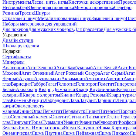
Инструменты
Леска, нить, иглы
Кисточки декоративные
Провол
Нейзильбер
Ювелирная проволока
Мемори проволока
Серебро
Резинка
Тросик
Шнуры
Стразовый шнур
Метализированный шнур
Замшевый шнур
Пле
Наборы материалов для украшений
Для чокеров
Для мужских чокеров
Для браслетов
Для мужских б
Украшения
Дизайн студия
Школа рукоделия
Подарки
Сертификаты
Минералы
Авантюрин
Агат Зеленый
Агат Бамбуковый
Агат Белый
Агат Бот
Моховой
Агат Огненный
Агат Розовый Сакура
Агат Серый
Агат
Черный
Азурит
Азурмалахит
Аквамарин
Амазонит
Аметист
Амет
глаз
Варисцит
Габбро
Гагат
Гелиотис
Гелиотроп
Гематит
Гиперстен
Белый
Аквакварц
Кварц Дымчатый
Кварц Клубничный
Кварц ге
сахарный
Кварц с хлоритом
Кианит
Кварц Розовый
Кварц турма
глаз
Кремень
Кунцит
Лабрадорит
Лава
Лазурит
Ларвикит
Лепидол
каури
Окаменелость
мариам
Оникс
Опал
Пегматит
Перламутр
Пирит
Питерсит
Порфир
глаз
Солнечный камень
Стихтит
Сугилит
Танзанит
Тектит
Тераге
глаз
Тингуаит
Топаз
Турмалин
Унакит
Фианиты
Флюорит
Фосфоси
Зеленая
Яшма Императорская
Яшма Капучино
Яшма Картографи
Океаническая
Яшма Паутина
Яшма Пейзажная
Яшма Пикассо
Яш