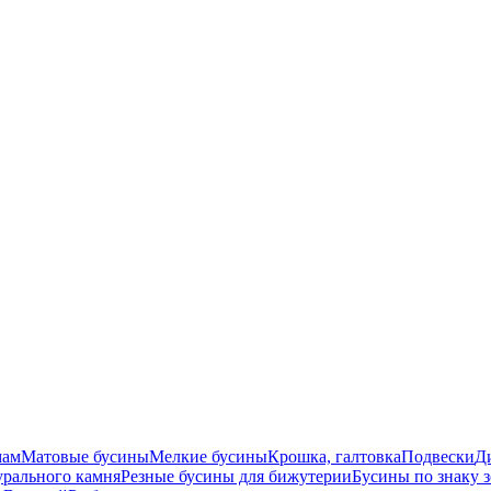
мам
Матовые бусины
Мелкие бусины
Крошка, галтовка
Подвески
Д
урального камня
Резные бусины для бижутерии
Бусины по знаку 