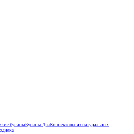
икие бусины
Бусины Дзи
Коннекторы из натуральных
зодиака