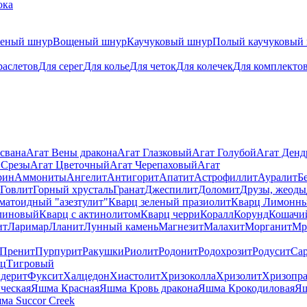
ока
теный шнур
Вощеный шнур
Каучуковый шнур
Полый каучуковый
раслетов
Для серег
Для колье
Для четок
Для колечек
Для комплекто
свана
Агат Вены дракона
Агат Глазковый
Агат Голубой
Агат Ден
 Срезы
Агат Цветочный
Агат Черепаховый
Агат
рин
Аммониты
Ангелит
Антигорит
Апатит
Астрофиллит
Ауралит
Б
Говлит
Горный хрусталь
Гранат
Джеспилит
Доломит
Друзы, жеоды
матоидный "азезтулит"
Кварц зеленый празиолит
Кварц Лимонн
линовый
Кварц с актинолитом
Кварц черри
Коралл
Корунд
Кошачи
ит
Ларимар
Лланит
Лунный камень
Магнезит
Малахит
Морганит
Мр
Пренит
Пурпурит
Ракушки
Риолит
Родонит
Родохрозит
Родусит
Са
рц
Тигровый
дерит
Фуксит
Халцедон
Хиастолит
Хризоколла
Хризолит
Хризопра
ческая
Яшма Красная
Яшма Кровь дракона
Яшма Крокодиловая
Яш
ма Succor Creek