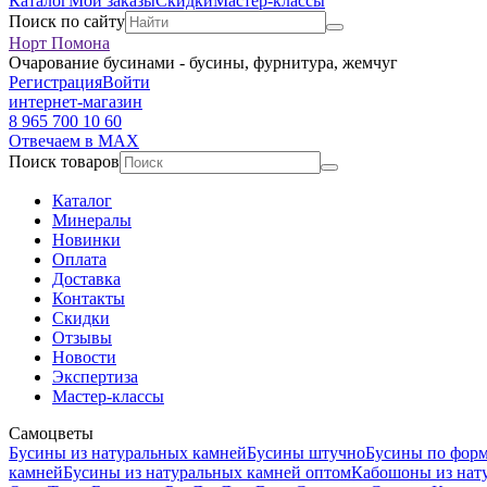
Каталог
Мои заказы
Скидки
Мастер-классы
Поиск по сайту
Норт Помона
Очарование бусинами - бусины, фурнитура, жемчуг
Регистрация
Войти
интернет-магазин
8 965 700 10 60
Отвечаем в MAX
Поиск товаров
Каталог
Минералы
Новинки
Оплата
Доставка
Контакты
Скидки
Отзывы
Новости
Экспертиза
Мастер-классы
Самоцветы
Бусины из натуральных камней
Бусины штучно
Бусины по фор
камней
Бусины из натуральных камней оптом
Кабошоны из нат