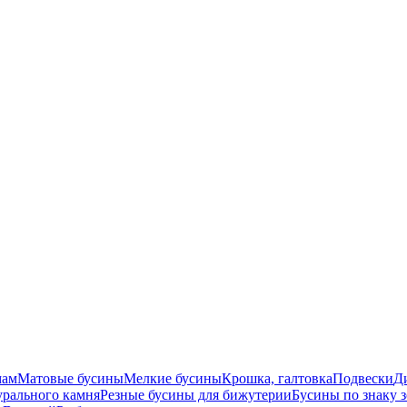
мам
Матовые бусины
Мелкие бусины
Крошка, галтовка
Подвески
Д
урального камня
Резные бусины для бижутерии
Бусины по знаку 