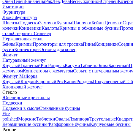
Овен
Телец
Близнецы
Рак
Лев
Дева
Весы
Скорпион
Стрелец
Козеро
Имитации
Фурнитура
Люкс фурнитура
Швензы
Подвески
Замочки
Бусины
Шапочки
Бейлы
Цепочки
Стра
колечки
Концевики
Каллоты
Кримпы и обжимные бусины
Проте
сталь
Стерлинг Сильвер
Нержавеющая сталь
Бейлы
Кримпы
Протекторы для тросика
Пины
Концевики
Соедин
бусин
Коннекторы
Основы для колец
Жемчуг
Натуральный жемчуг
Круглый
Граненый
Рис
Рондель
Касуми
Таблетка
Бива
Барочный
П
жемчугом
Коннекторы с жемчугом
Серьги с натуральным жемч
Жемчуг Майорка
Круглый
Касуми
Барочный
Рис
Капля
Рондель
Полусверленый
Таб
Хлопковый жемчуг
Стекло
Ювелирные кристаллы
Подвески
Подвески в смоле
Стеклянные бусины
Fire
polished
Морские
Таблетки
Овалы
Лэмпворк
Треугольные
Квадрат
Керамические бусины
Фарфоровые бусины
Каучуковые бусины
Разное