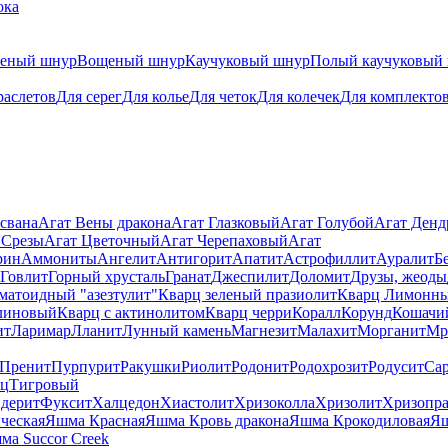
ока
теный шнур
Вощеный шнур
Каучуковый шнур
Полый каучуковый
раслетов
Для серег
Для колье
Для четок
Для колечек
Для комплекто
свана
Агат Вены дракона
Агат Глазковый
Агат Голубой
Агат Ден
 Срезы
Агат Цветочный
Агат Черепаховый
Агат
рин
Аммониты
Ангелит
Антигорит
Апатит
Астрофиллит
Ауралит
Б
Говлит
Горный хрусталь
Гранат
Джеспилит
Доломит
Друзы, жеоды
матоидный "азезтулит"
Кварц зеленый празиолит
Кварц Лимонн
линовый
Кварц с актинолитом
Кварц черри
Коралл
Корунд
Кошачи
ит
Ларимар
Лланит
Лунный камень
Магнезит
Малахит
Морганит
Мр
Пренит
Пурпурит
Ракушки
Риолит
Родонит
Родохрозит
Родусит
Са
рц
Тигровый
дерит
Фуксит
Халцедон
Хиастолит
Хризоколла
Хризолит
Хризопра
ческая
Яшма Красная
Яшма Кровь дракона
Яшма Крокодиловая
Яш
ма Succor Creek