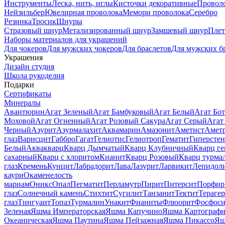
Инструменты
Леска, нить, иглы
Кисточки декоративные
Провол
Нейзильбер
Ювелирная проволока
Мемори проволока
Серебро
Резинка
Тросик
Шнуры
Стразовый шнур
Метализированный шнур
Замшевый шнур
Пле
Наборы материалов для украшений
Для чокеров
Для мужских чокеров
Для браслетов
Для мужских б
Украшения
Дизайн студия
Школа рукоделия
Подарки
Сертификаты
Минералы
Авантюрин
Агат Зеленый
Агат Бамбуковый
Агат Белый
Агат Бот
Моховой
Агат Огненный
Агат Розовый Сакура
Агат Серый
Агат
Черный
Азурит
Азурмалахит
Аквамарин
Амазонит
Аметист
Амет
глаз
Варисцит
Габбро
Гагат
Гелиотис
Гелиотроп
Гематит
Гиперстен
Белый
Аквакварц
Кварц Дымчатый
Кварц Клубничный
Кварц ге
сахарный
Кварц с хлоритом
Кианит
Кварц Розовый
Кварц турма
глаз
Кремень
Кунцит
Лабрадорит
Лава
Лазурит
Ларвикит
Лепидол
каури
Окаменелость
мариам
Оникс
Опал
Пегматит
Перламутр
Пирит
Питерсит
Порфир
глаз
Солнечный камень
Стихтит
Сугилит
Танзанит
Тектит
Тераге
глаз
Тингуаит
Топаз
Турмалин
Унакит
Фианиты
Флюорит
Фосфоси
Зеленая
Яшма Императорская
Яшма Капучино
Яшма Картографи
Океаническая
Яшма Паутина
Яшма Пейзажная
Яшма Пикассо
Яш