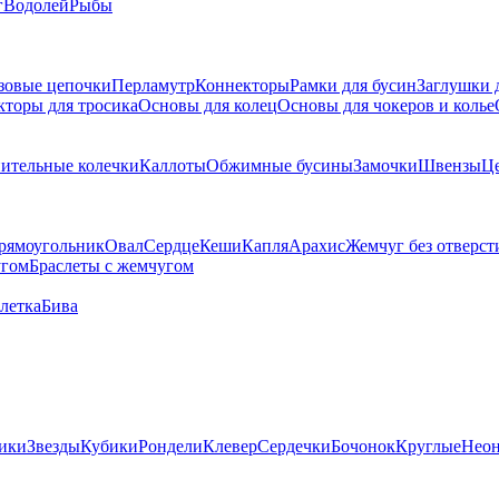
г
Водолей
Рыбы
зовые цепочки
Перламутр
Коннекторы
Рамки для бусин
Заглушки 
кторы для тросика
Основы для колец
Основы для чокеров и колье
ительные колечки
Каллоты
Обжимные бусины
Замочки
Швензы
Ц
рямоугольник
Овал
Сердце
Кеши
Капля
Арахис
Жемчуг без отверст
угом
Браслеты с жемчугом
летка
Бива
ики
Звезды
Кубики
Рондели
Клевер
Сердечки
Бочонок
Круглые
Нео