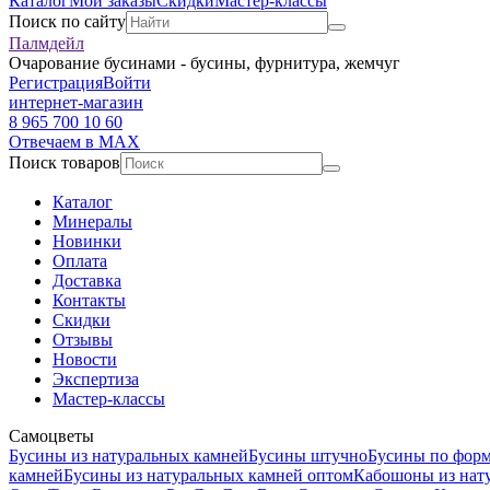
Каталог
Мои заказы
Скидки
Мастер-классы
Поиск по сайту
Палмдейл
Очарование бусинами - бусины, фурнитура, жемчуг
Регистрация
Войти
интернет-магазин
8 965 700 10 60
Отвечаем в MAX
Поиск товаров
Каталог
Минералы
Новинки
Оплата
Доставка
Контакты
Скидки
Отзывы
Новости
Экспертиза
Мастер-классы
Самоцветы
Бусины из натуральных камней
Бусины штучно
Бусины по фор
камней
Бусины из натуральных камней оптом
Кабошоны из нат