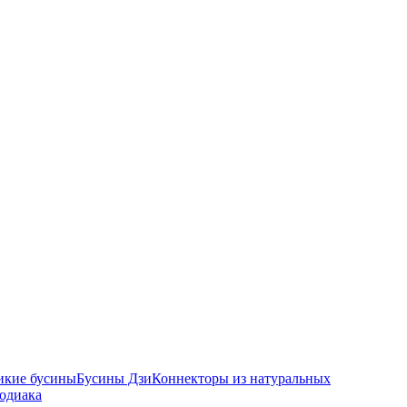
икие бусины
Бусины Дзи
Коннекторы из натуральных
зодиака