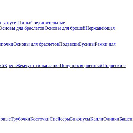
для пусет
Пины
Соединительные
Основы для браслетов
Основы для брошей
Нержавеющая
епочки
Основы для браслетов
Подвески
Бусины
Рамки для
ий
Крест
Жемчуг птичья лапка
Полупросверленный
Подвески с
новые
Трубочки
Косточки
Спейсеры
Биконусы
Капли
Оливки
Башен