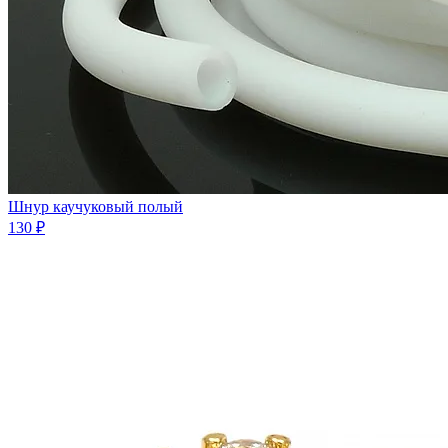
Шнур каучуковый полый
130 ₽