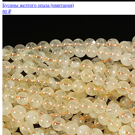
Бусины желтого опала (имитация)
80 ₽