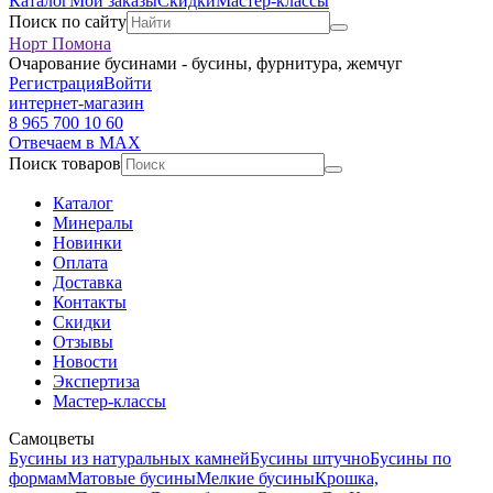
Каталог
Мои заказы
Скидки
Мастер-классы
Поиск по сайту
Норт Помона
Очарование бусинами - бусины, фурнитура, жемчуг
Регистрация
Войти
интернет-магазин
8 965 700 10 60
Отвечаем в MAX
Поиск товаров
Каталог
Минералы
Новинки
Оплата
Доставка
Контакты
Скидки
Отзывы
Новости
Экспертиза
Мастер-классы
Самоцветы
Бусины из натуральных камней
Бусины штучно
Бусины по
формам
Матовые бусины
Мелкие бусины
Крошка,