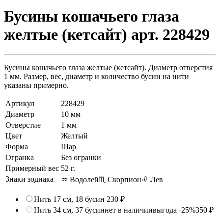
Бусины кошачьего глаза
желтые (кетсайт) арт. 228429
Бусины кошачьего глаза желтые (кетсайт). Диаметр отверстия
1 мм. Размер, вес, диаметр и количество бусин на нити
указаны примерно.
Артикул
228429
Диаметр
10 мм
Отверстие
1 мм
Цвет
Желтый
Форма
Шар
Огранка
Без огранки
Примерный вес
52
г.
Знаки зодиака
♒ Водолей
♏ Скорпион
♌ Лев
Нить 17 см, 18 бусин
230 ₽
Нить 34 см, 37 бусин
нет в наличии
выгода -25%
350 ₽