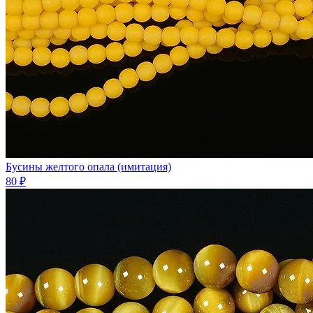
Бусины желтого опала (имитация)
80 ₽