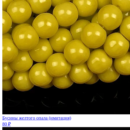
Бусины желтого опала (имитация)
80 ₽