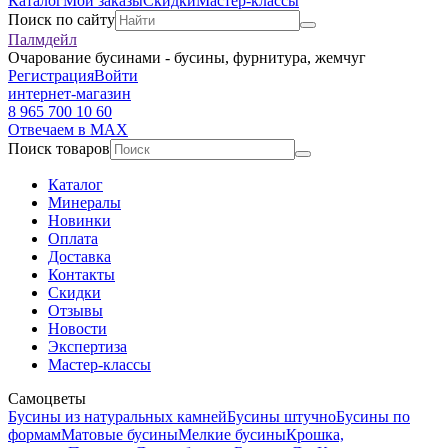
Каталог
Мои заказы
Скидки
Мастер-классы
Поиск по сайту
Палмдейл
Очарование бусинами - бусины, фурнитура, жемчуг
Регистрация
Войти
интернет-магазин
8 965 700 10 60
Отвечаем в MAX
Поиск товаров
Каталог
Минералы
Новинки
Оплата
Доставка
Контакты
Скидки
Отзывы
Новости
Экспертиза
Мастер-классы
Самоцветы
Бусины из натуральных камней
Бусины штучно
Бусины по
формам
Матовые бусины
Мелкие бусины
Крошка,