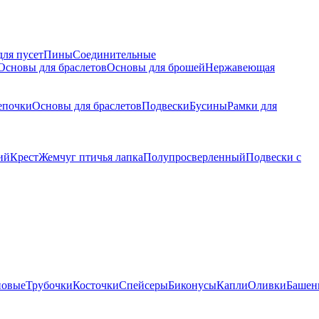
для пусет
Пины
Соединительные
Основы для браслетов
Основы для брошей
Нержавеющая
епочки
Основы для браслетов
Подвески
Бусины
Рамки для
ий
Крест
Жемчуг птичья лапка
Полупросверленный
Подвески с
новые
Трубочки
Косточки
Спейсеры
Биконусы
Капли
Оливки
Башен