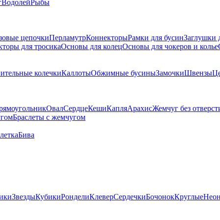
г
Водолей
Рыбы
зовые цепочки
Перламутр
Коннекторы
Рамки для бусин
Заглушки 
кторы для тросика
Основы для колец
Основы для чокеров и колье
ительные колечки
Каллоты
Обжимные бусины
Замочки
Швензы
Ц
рямоугольник
Овал
Сердце
Кеши
Капля
Арахис
Жемчуг без отверст
угом
Браслеты с жемчугом
летка
Бива
ики
Звезды
Кубики
Рондели
Клевер
Сердечки
Бочонок
Круглые
Нео