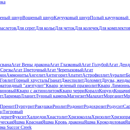
ока
теный шнур
Вощеный шнур
Каучуковый шнур
Полый каучуковый
раслетов
Для серег
Для колье
Для четок
Для колечек
Для комплекто
свана
Агат Вены дракона
Агат Глазковый
Агат Голубой
Агат Ден
 Срезы
Агат Цветочный
Агат Черепаховый
Агат
рин
Аммониты
Ангелит
Антигорит
Апатит
Астрофиллит
Ауралит
Б
Говлит
Горный хрусталь
Гранат
Джеспилит
Доломит
Друзы, жеоды
матоидный "азезтулит"
Кварц зеленый празиолит
Кварц Лимонн
линовый
Кварц с актинолитом
Кварц черри
Коралл
Корунд
Кошачи
ит
Ларимар
Лланит
Лунный камень
Магнезит
Малахит
Морганит
Мр
Пренит
Пурпурит
Ракушки
Риолит
Родонит
Родохрозит
Родусит
Са
рц
Тигровый
дерит
Фуксит
Халцедон
Хиастолит
Хризоколла
Хризолит
Хризопра
ческая
Яшма Красная
Яшма Кровь дракона
Яшма Крокодиловая
Яш
ма Succor Creek