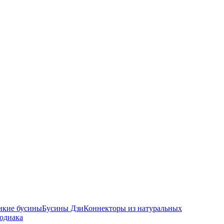
икие бусины
Бусины Дзи
Коннекторы из натуральных
зодиака