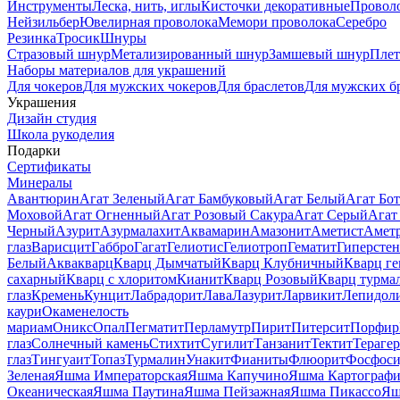
Инструменты
Леска, нить, иглы
Кисточки декоративные
Провол
Нейзильбер
Ювелирная проволока
Мемори проволока
Серебро
Резинка
Тросик
Шнуры
Стразовый шнур
Метализированный шнур
Замшевый шнур
Пле
Наборы материалов для украшений
Для чокеров
Для мужских чокеров
Для браслетов
Для мужских б
Украшения
Дизайн студия
Школа рукоделия
Подарки
Сертификаты
Минералы
Авантюрин
Агат Зеленый
Агат Бамбуковый
Агат Белый
Агат Бот
Моховой
Агат Огненный
Агат Розовый Сакура
Агат Серый
Агат
Черный
Азурит
Азурмалахит
Аквамарин
Амазонит
Аметист
Амет
глаз
Варисцит
Габбро
Гагат
Гелиотис
Гелиотроп
Гематит
Гиперстен
Белый
Аквакварц
Кварц Дымчатый
Кварц Клубничный
Кварц ге
сахарный
Кварц с хлоритом
Кианит
Кварц Розовый
Кварц турма
глаз
Кремень
Кунцит
Лабрадорит
Лава
Лазурит
Ларвикит
Лепидол
каури
Окаменелость
мариам
Оникс
Опал
Пегматит
Перламутр
Пирит
Питерсит
Порфир
глаз
Солнечный камень
Стихтит
Сугилит
Танзанит
Тектит
Тераге
глаз
Тингуаит
Топаз
Турмалин
Унакит
Фианиты
Флюорит
Фосфоси
Зеленая
Яшма Императорская
Яшма Капучино
Яшма Картографи
Океаническая
Яшма Паутина
Яшма Пейзажная
Яшма Пикассо
Яш