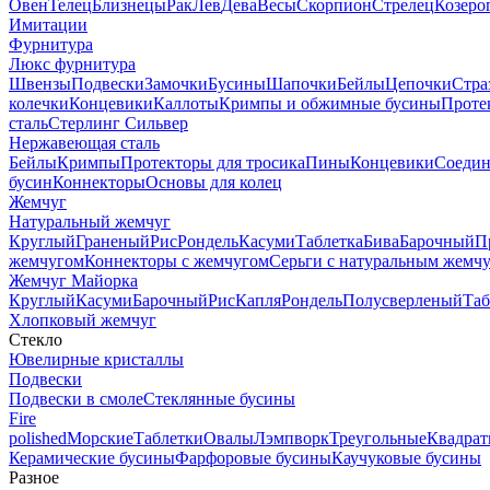
Овен
Телец
Близнецы
Рак
Лев
Дева
Весы
Скорпион
Стрелец
Козеро
Имитации
Фурнитура
Люкс фурнитура
Швензы
Подвески
Замочки
Бусины
Шапочки
Бейлы
Цепочки
Стра
колечки
Концевики
Каллоты
Кримпы и обжимные бусины
Проте
сталь
Стерлинг Сильвер
Нержавеющая сталь
Бейлы
Кримпы
Протекторы для тросика
Пины
Концевики
Соедин
бусин
Коннекторы
Основы для колец
Жемчуг
Натуральный жемчуг
Круглый
Граненый
Рис
Рондель
Касуми
Таблетка
Бива
Барочный
П
жемчугом
Коннекторы с жемчугом
Серьги с натуральным жемч
Жемчуг Майорка
Круглый
Касуми
Барочный
Рис
Капля
Рондель
Полусверленый
Таб
Хлопковый жемчуг
Стекло
Ювелирные кристаллы
Подвески
Подвески в смоле
Стеклянные бусины
Fire
polished
Морские
Таблетки
Овалы
Лэмпворк
Треугольные
Квадрат
Керамические бусины
Фарфоровые бусины
Каучуковые бусины
Разное