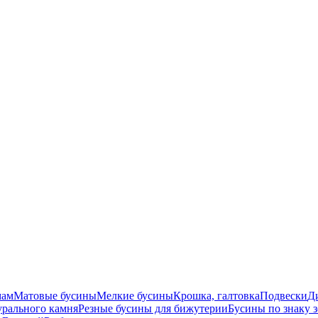
мам
Матовые бусины
Мелкие бусины
Крошка, галтовка
Подвески
Д
урального камня
Резные бусины для бижутерии
Бусины по знаку 