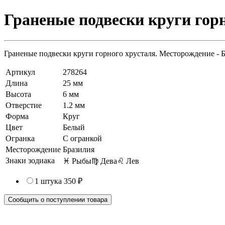
Граненые подвески круги горн
Граненые подвески круги горного хрусталя. Месторождение - 
Артикул
278264
Длина
25 мм
Высота
6 мм
Отверстие
1.2 мм
Форма
Круг
Цвет
Белый
Огранка
С огранкой
Месторождение
Бразилия
Знаки зодиака
♓ Рыбы
♍ Дева
♌ Лев
1 штука
350 ₽
Сообщить о поступлении товара