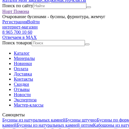
Каталог
Мои заказы
Скидки
Мастер-классы
Поиск по сайту
Норт Помона
Очарование бусинами - бусины, фурнитура, жемчуг
Регистрация
Войти
интернет-магазин
8 965 700 10 60
Отвечаем в MAX
Поиск товаров
Каталог
Минералы
Новинки
Оплата
Доставка
Контакты
Скидки
Отзывы
Новости
Экспертиза
Мастер-классы
Самоцветы
Бусины из натуральных камней
Бусины штучно
Бусины по фор
камней
Бусины из натуральных камней оптом
Кабошоны из нат