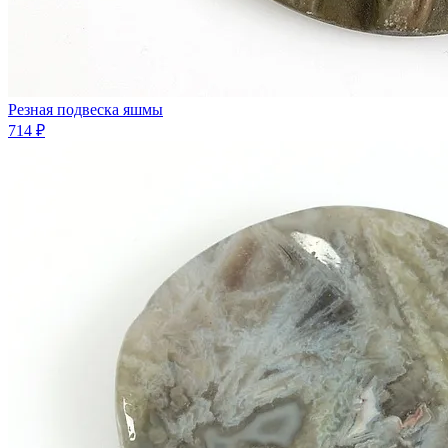
Резная подвеска яшмы
714 ₽