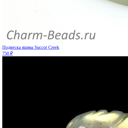
Подвеска яшмы Succor Creek
750 ₽