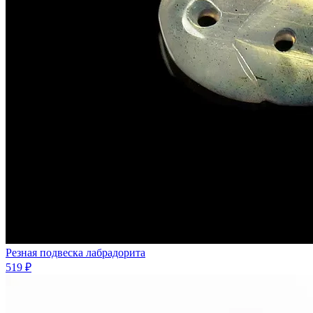
Резная подвеска лабрадорита
519 ₽