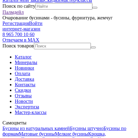
Каталог
Мои заказы
Скидки
Мастер-классы
Поиск по сайту
Палмдейл
Очарование бусинами - бусины, фурнитура, жемчуг
Регистрация
Войти
интернет-магазин
8 965 700 10 60
Отвечаем в MAX
Поиск товаров
Каталог
Минералы
Новинки
Оплата
Доставка
Контакты
Скидки
Отзывы
Новости
Экспертиза
Мастер-классы
Самоцветы
Бусины из натуральных камней
Бусины штучно
Бусины по
формам
Матовые бусины
Мелкие бусины
Крошка,