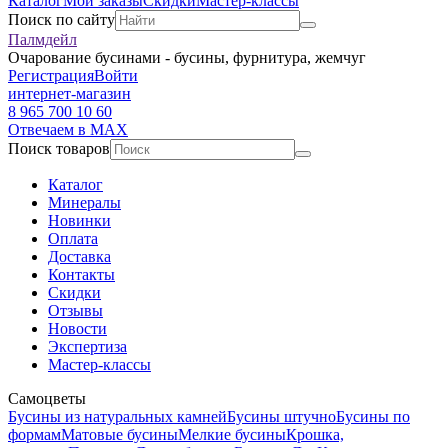
Каталог
Мои заказы
Скидки
Мастер-классы
Поиск по сайту
Палмдейл
Очарование бусинами - бусины, фурнитура, жемчуг
Регистрация
Войти
интернет-магазин
8 965 700 10 60
Отвечаем в MAX
Поиск товаров
Каталог
Минералы
Новинки
Оплата
Доставка
Контакты
Скидки
Отзывы
Новости
Экспертиза
Мастер-классы
Самоцветы
Бусины из натуральных камней
Бусины штучно
Бусины по
формам
Матовые бусины
Мелкие бусины
Крошка,