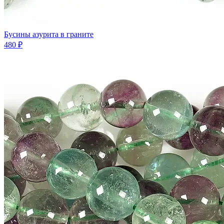
Бусины азурита в граните
480 ₽