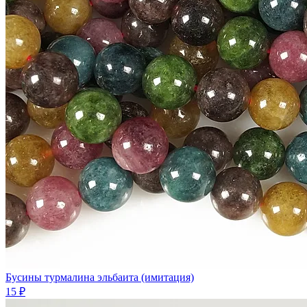
Бусины турмалина эльбаита (имитация)
15 ₽