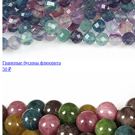
Граненые бусины флюорита
50 ₽