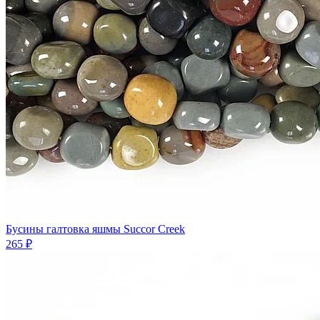
Бусины галтовка яшмы Succor Creek
265 ₽