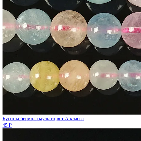
Бусины берилла мультицвет А класса
45 ₽