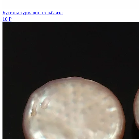
Бусины турмалина эльбаита
10 ₽