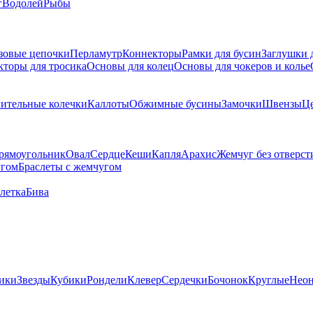
г
Водолей
Рыбы
зовые цепочки
Перламутр
Коннекторы
Рамки для бусин
Заглушки 
кторы для тросика
Основы для колец
Основы для чокеров и колье
ительные колечки
Каллоты
Обжимные бусины
Замочки
Швензы
Ц
рямоугольник
Овал
Сердце
Кеши
Капля
Арахис
Жемчуг без отверст
угом
Браслеты с жемчугом
летка
Бива
ики
Звезды
Кубики
Рондели
Клевер
Сердечки
Бочонок
Круглые
Нео