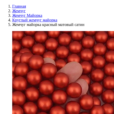
Главная
Жемчуг
Жемчуг Майорка
Круглый жемчуг майорка
Жемчуг майорка красный матовый сатин