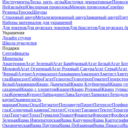
Инструменты
Леска, нить, иглы
Кисточки декоративные
Провол
Нейзильбер
Ювелирная проволока
Мемори проволока
Серебро
Резинка
Тросик
Шнуры
Стразовый шнур
Метализированный шнур
Замшевый шнур
Пле
Наборы материалов для украшений
Для чокеров
Для мужских чокеров
Для браслетов
Для мужских б
Украшения
Дизайн студия
Школа рукоделия
Подарки
Сертификаты
Минералы
Авантюрин
Агат Зеленый
Агат Бамбуковый
Агат Белый
Агат Бот
Моховой
Агат Огненный
Агат Розовый Сакура
Агат Серый
Агат
Черный
Азурит
Азурмалахит
Аквамарин
Амазонит
Аметист
Амет
глаз
Варисцит
Габбро
Гагат
Гелиотис
Гелиотроп
Гематит
Гиперстен
Белый
Аквакварц
Кварц Дымчатый
Кварц Клубничный
Кварц ге
сахарный
Кварц с хлоритом
Кианит
Кварц Розовый
Кварц турма
глаз
Кремень
Кунцит
Лабрадорит
Лава
Лазурит
Ларвикит
Лепидол
каури
Окаменелость
мариам
Оникс
Опал
Пегматит
Перламутр
Пирит
Питерсит
Порфир
глаз
Солнечный камень
Стихтит
Сугилит
Танзанит
Тектит
Тераге
глаз
Тингуаит
Топаз
Турмалин
Унакит
Фианиты
Флюорит
Фосфоси
Зеленая
Яшма Императорская
Яшма Капучино
Яшма Картографи
Океаническая
Яшма Паутина
Яшма Пейзажная
Яшма Пикассо
Яш