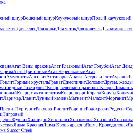
ока
теный шнур
Вощеный шнур
Каучуковый шнур
Полый каучуковый
раслетов
Для серег
Для колье
Для четок
Для колечек
Для комплекто
свана
Агат Вены дракона
Агат Глазковый
Агат Голубой
Агат Ден
 Срезы
Агат Цветочный
Агат Черепаховый
Агат
рин
Аммониты
Ангелит
Антигорит
Апатит
Астрофиллит
Ауралит
Б
Говлит
Горный хрусталь
Гранат
Джеспилит
Доломит
Друзы, жеоды
матоидный "азезтулит"
Кварц зеленый празиолит
Кварц Лимонн
линовый
Кварц с актинолитом
Кварц черри
Коралл
Корунд
Кошачи
ит
Ларимар
Лланит
Лунный камень
Магнезит
Малахит
Морганит
Мр
Пренит
Пурпурит
Ракушки
Риолит
Родонит
Родохрозит
Родусит
Са
рц
Тигровый
дерит
Фуксит
Халцедон
Хиастолит
Хризоколла
Хризолит
Хризопра
ческая
Яшма Красная
Яшма Кровь дракона
Яшма Крокодиловая
Яш
ма Succor Creek