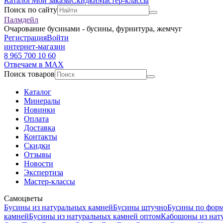
Каталог
Мои заказы
Скидки
Мастер-классы
Поиск по сайту
Палмдейл
Очарование бусинами - бусины, фурнитура, жемчуг
Регистрация
Войти
интернет-магазин
8 965 700 10 60
Отвечаем в MAX
Поиск товаров
Каталог
Минералы
Новинки
Оплата
Доставка
Контакты
Скидки
Отзывы
Новости
Экспертиза
Мастер-классы
Самоцветы
Бусины из натуральных камней
Бусины штучно
Бусины по фор
камней
Бусины из натуральных камней оптом
Кабошоны из нат