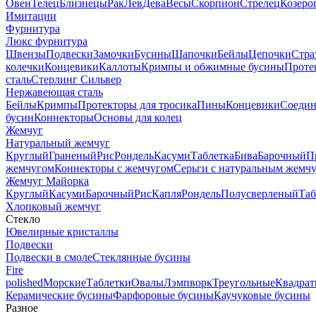
Овен
Телец
Близнецы
Рак
Лев
Дева
Весы
Скорпион
Стрелец
Козеро
Имитации
Фурнитура
Люкс фурнитура
Швензы
Подвески
Замочки
Бусины
Шапочки
Бейлы
Цепочки
Стра
колечки
Концевики
Каллоты
Кримпы и обжимные бусины
Проте
сталь
Стерлинг Сильвер
Нержавеющая сталь
Бейлы
Кримпы
Протекторы для тросика
Пины
Концевики
Соедин
бусин
Коннекторы
Основы для колец
Жемчуг
Натуральный жемчуг
Круглый
Граненый
Рис
Рондель
Касуми
Таблетка
Бива
Барочный
П
жемчугом
Коннекторы с жемчугом
Серьги с натуральным жемч
Жемчуг Майорка
Круглый
Касуми
Барочный
Рис
Капля
Рондель
Полусверленый
Таб
Хлопковый жемчуг
Стекло
Ювелирные кристаллы
Подвески
Подвески в смоле
Стеклянные бусины
Fire
polished
Морские
Таблетки
Овалы
Лэмпворк
Треугольные
Квадрат
Керамические бусины
Фарфоровые бусины
Каучуковые бусины
Разное