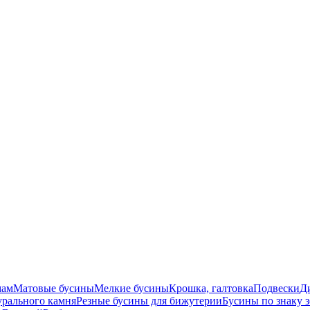
мам
Матовые бусины
Мелкие бусины
Крошка, галтовка
Подвески
Д
урального камня
Резные бусины для бижутерии
Бусины по знаку 