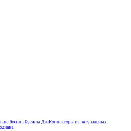
икие бусины
Бусины Дзи
Коннекторы из натуральных
зодиака