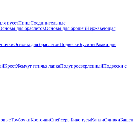
для пусет
Пины
Соединительные
Основы для браслетов
Основы для брошей
Нержавеющая
епочки
Основы для браслетов
Подвески
Бусины
Рамки для
ий
Крест
Жемчуг птичья лапка
Полупросверленный
Подвески с
новые
Трубочки
Косточки
Спейсеры
Биконусы
Капли
Оливки
Башен