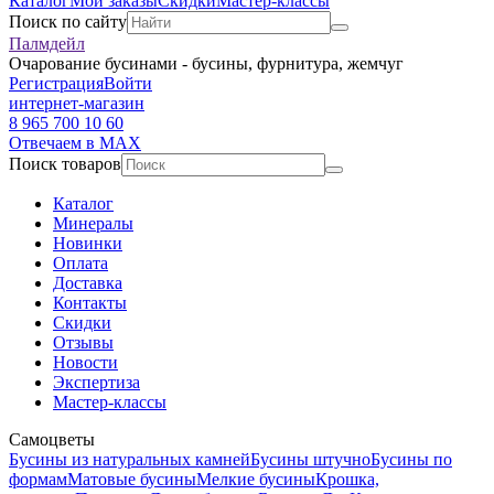
Каталог
Мои заказы
Скидки
Мастер-классы
Поиск по сайту
Палмдейл
Очарование бусинами - бусины, фурнитура, жемчуг
Регистрация
Войти
интернет-магазин
8 965 700 10 60
Отвечаем в MAX
Поиск товаров
Каталог
Минералы
Новинки
Оплата
Доставка
Контакты
Скидки
Отзывы
Новости
Экспертиза
Мастер-классы
Самоцветы
Бусины из натуральных камней
Бусины штучно
Бусины по
формам
Матовые бусины
Мелкие бусины
Крошка,