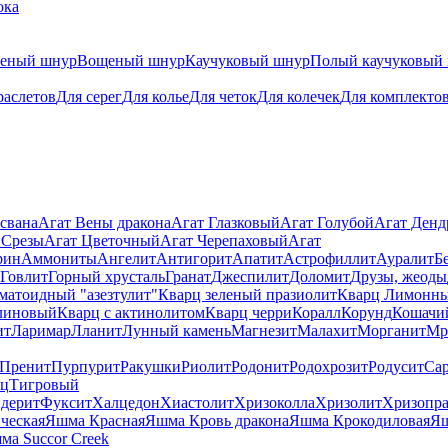
ока
теный шнур
Вощеный шнур
Каучуковый шнур
Полый каучуковый
раслетов
Для серег
Для колье
Для четок
Для колечек
Для комплекто
свана
Агат Вены дракона
Агат Глазковый
Агат Голубой
Агат Ден
 Срезы
Агат Цветочный
Агат Черепаховый
Агат
рин
Аммониты
Ангелит
Антигорит
Апатит
Астрофиллит
Ауралит
Б
Говлит
Горный хрусталь
Гранат
Джеспилит
Доломит
Друзы, жеоды
матоидный "азезтулит"
Кварц зеленый празиолит
Кварц Лимонн
линовый
Кварц с актинолитом
Кварц черри
Коралл
Корунд
Кошачи
ит
Ларимар
Лланит
Лунный камень
Магнезит
Малахит
Морганит
Мр
Пренит
Пурпурит
Ракушки
Риолит
Родонит
Родохрозит
Родусит
Са
рц
Тигровый
дерит
Фуксит
Халцедон
Хиастолит
Хризоколла
Хризолит
Хризопра
ческая
Яшма Красная
Яшма Кровь дракона
Яшма Крокодиловая
Яш
ма Succor Creek