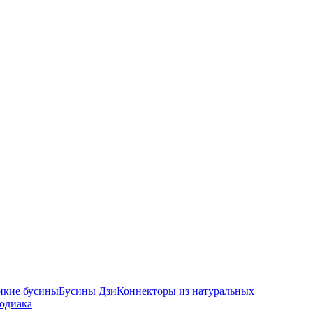
икие бусины
Бусины Дзи
Коннекторы из натуральных
зодиака