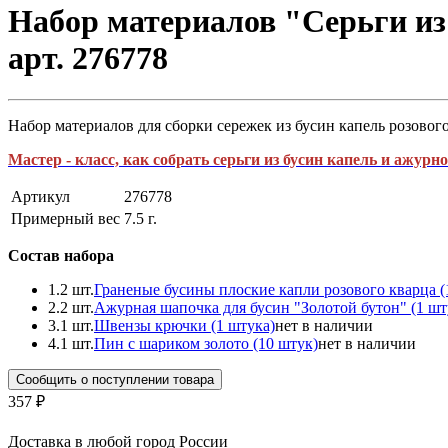
Набор материалов "Серьги из
арт. 276778
Набор материалов для сборки сережек из бусин капель розово
Мастер - класс, как собрать серьги из бусин капель и ажур
Артикул
276778
Примерный вес
7.5
г.
Состав набора
1.
2 шт.
Граненые бусины плоские капли розового кварца (
2.
2 шт.
Ажурная шапочка для бусин "Золотой бутон" (1 шт
3.
1 шт.
Швензы крючки (1 штука)
нет в наличии
4.
1 шт.
Пин с шариком золото (10 штук)
нет в наличии
Сообщить о поступлении товара
357 ₽
Доставка в любой город России