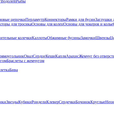
г
Водолей
Рыбы
зовые цепочки
Перламутр
Коннекторы
Рамки для бусин
Заглушки 
кторы для тросика
Основы для колец
Основы для чокеров и колье
ительные колечки
Каллоты
Обжимные бусины
Замочки
Швензы
Ц
рямоугольник
Овал
Сердце
Кеши
Капля
Арахис
Жемчуг без отверст
угом
Браслеты с жемчугом
летка
Бива
ики
Звезды
Кубики
Рондели
Клевер
Сердечки
Бочонок
Круглые
Нео