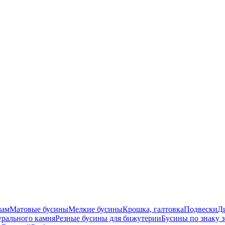
мам
Матовые бусины
Мелкие бусины
Крошка, галтовка
Подвески
Д
урального камня
Резные бусины для бижутерии
Бусины по знаку 