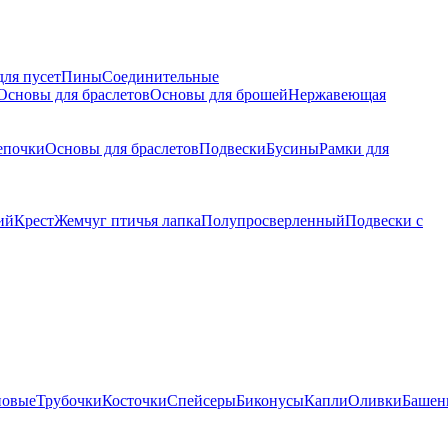
для пусет
Пины
Соединительные
Основы для браслетов
Основы для брошей
Нержавеющая
епочки
Основы для браслетов
Подвески
Бусины
Рамки для
ий
Крест
Жемчуг птичья лапка
Полупросверленный
Подвески с
новые
Трубочки
Косточки
Спейсеры
Биконусы
Капли
Оливки
Башен