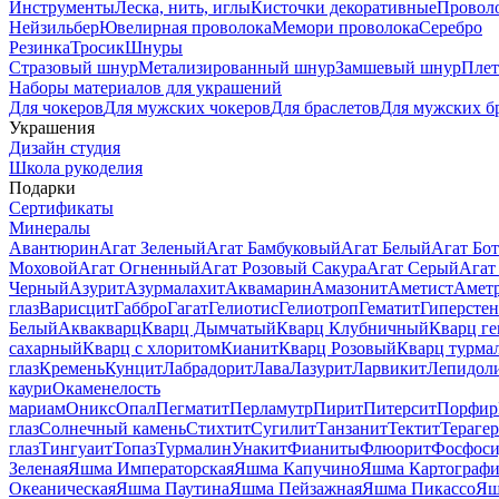
Инструменты
Леска, нить, иглы
Кисточки декоративные
Провол
Нейзильбер
Ювелирная проволока
Мемори проволока
Серебро
Резинка
Тросик
Шнуры
Стразовый шнур
Метализированный шнур
Замшевый шнур
Пле
Наборы материалов для украшений
Для чокеров
Для мужских чокеров
Для браслетов
Для мужских б
Украшения
Дизайн студия
Школа рукоделия
Подарки
Сертификаты
Минералы
Авантюрин
Агат Зеленый
Агат Бамбуковый
Агат Белый
Агат Бот
Моховой
Агат Огненный
Агат Розовый Сакура
Агат Серый
Агат
Черный
Азурит
Азурмалахит
Аквамарин
Амазонит
Аметист
Амет
глаз
Варисцит
Габбро
Гагат
Гелиотис
Гелиотроп
Гематит
Гиперстен
Белый
Аквакварц
Кварц Дымчатый
Кварц Клубничный
Кварц ге
сахарный
Кварц с хлоритом
Кианит
Кварц Розовый
Кварц турма
глаз
Кремень
Кунцит
Лабрадорит
Лава
Лазурит
Ларвикит
Лепидол
каури
Окаменелость
мариам
Оникс
Опал
Пегматит
Перламутр
Пирит
Питерсит
Порфир
глаз
Солнечный камень
Стихтит
Сугилит
Танзанит
Тектит
Тераге
глаз
Тингуаит
Топаз
Турмалин
Унакит
Фианиты
Флюорит
Фосфоси
Зеленая
Яшма Императорская
Яшма Капучино
Яшма Картографи
Океаническая
Яшма Паутина
Яшма Пейзажная
Яшма Пикассо
Яш