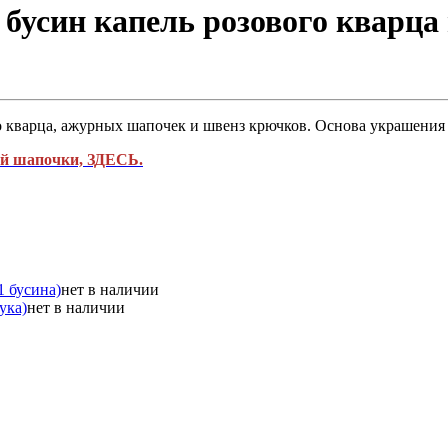
 бусин капель розового кварц
го кварца, ажурных шапочек и швенз крючков. Основа украшения
ной шапочки, ЗДЕСЬ.
1 бусина)
нет в наличии
ука)
нет в наличии