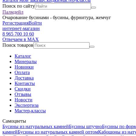
Каталог
Мои заказы
Скидки
Мастер-классы
Поиск по сайту
Палмдейл
Очарование бусинами - бусины, фурнитура, жемчуг
Регистрация
Войти
интернет-магазин
8 965 700 10 60
Отвечаем в MAX
Поиск товаров
Каталог
Минералы
Новинки
Оплата
Доставка
Контакты
Скидки
Отзывы
Новости
Экспертиза
Мастер-классы
Самоцветы
Бусины из натуральных камней
Бусины штучно
Бусины по фор
камней
Бусины из натуральных камней оптом
Кабошоны из нат