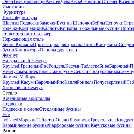
Овен
Телец
Близнецы
Рак
Лев
Дева
Весы
Скорпион
Стрелец
Козеро
Имитации
Фурнитура
Люкс фурнитура
Швензы
Подвески
Замочки
Бусины
Шапочки
Бейлы
Цепочки
Стра
колечки
Концевики
Каллоты
Кримпы и обжимные бусины
Проте
сталь
Стерлинг Сильвер
Нержавеющая сталь
Бейлы
Кримпы
Протекторы для тросика
Пины
Концевики
Соедин
бусин
Коннекторы
Основы для колец
Жемчуг
Натуральный жемчуг
Круглый
Граненый
Рис
Рондель
Касуми
Таблетка
Бива
Барочный
П
жемчугом
Коннекторы с жемчугом
Серьги с натуральным жемч
Жемчуг Майорка
Круглый
Касуми
Барочный
Рис
Капля
Рондель
Полусверленый
Таб
Хлопковый жемчуг
Стекло
Ювелирные кристаллы
Подвески
Подвески в смоле
Стеклянные бусины
Fire
polished
Морские
Таблетки
Овалы
Лэмпворк
Треугольные
Квадрат
Керамические бусины
Фарфоровые бусины
Каучуковые бусины
Разное