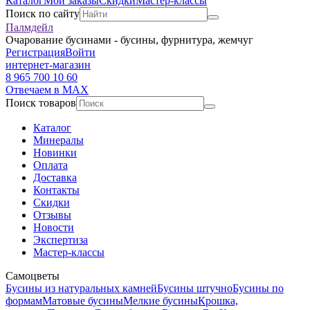
Каталог
Мои заказы
Скидки
Мастер-классы
Поиск по сайту
Палмдейл
Очарование бусинами - бусины, фурнитура, жемчуг
Регистрация
Войти
интернет-магазин
8 965 700 10 60
Отвечаем в MAX
Поиск товаров
Каталог
Минералы
Новинки
Оплата
Доставка
Контакты
Скидки
Отзывы
Новости
Экспертиза
Мастер-классы
Самоцветы
Бусины из натуральных камней
Бусины штучно
Бусины по
формам
Матовые бусины
Мелкие бусины
Крошка,