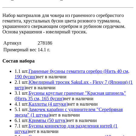
Набор материалов для чокера из граненного серебристого
гематита, хрустальных бусин цвета розового турмалина,
украшенного сверкающим серебром и рубином сердечком.
Основа украшения - ювелирный тросик.
Артикул
278186
Примерный вес
14.1
г.
Состав набора
1.
1 шт.
Граненые бусины гематита серебро (Нить 40 см,
190 бусин)
нет в наличии
2.
1 шт.
Ювелирный тросик SakuLux - Flexy 7 (Япония) (1
метр)
нет в наличии
3.
1 шт.
Бусины круглые граненые "Красная шпинель"
(Нить 35 см, 165 бусин)
нет в наличии
4.
1 шт.
Каллоты (4 штуки)
нет в наличии
5.
1 шт.
Замочек карабин с удлинителем "Серебряная
звезда" (1 штука)
нет в наличии
6.
1 шт.
Кримпы (50 штук)
нет в наличии
7.
1 шт.
Бусина коннектор для разделения нитей (1
штука)
нет в наличии