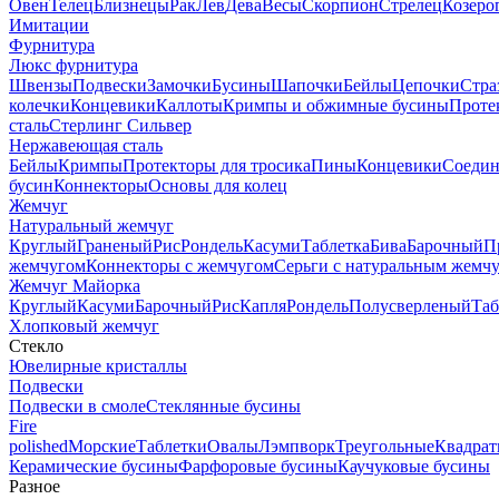
Овен
Телец
Близнецы
Рак
Лев
Дева
Весы
Скорпион
Стрелец
Козеро
Имитации
Фурнитура
Люкс фурнитура
Швензы
Подвески
Замочки
Бусины
Шапочки
Бейлы
Цепочки
Стра
колечки
Концевики
Каллоты
Кримпы и обжимные бусины
Проте
сталь
Стерлинг Сильвер
Нержавеющая сталь
Бейлы
Кримпы
Протекторы для тросика
Пины
Концевики
Соедин
бусин
Коннекторы
Основы для колец
Жемчуг
Натуральный жемчуг
Круглый
Граненый
Рис
Рондель
Касуми
Таблетка
Бива
Барочный
П
жемчугом
Коннекторы с жемчугом
Серьги с натуральным жемч
Жемчуг Майорка
Круглый
Касуми
Барочный
Рис
Капля
Рондель
Полусверленый
Таб
Хлопковый жемчуг
Стекло
Ювелирные кристаллы
Подвески
Подвески в смоле
Стеклянные бусины
Fire
polished
Морские
Таблетки
Овалы
Лэмпворк
Треугольные
Квадрат
Керамические бусины
Фарфоровые бусины
Каучуковые бусины
Разное