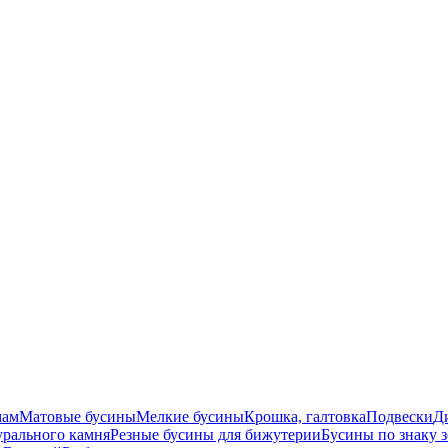
мам
Матовые бусины
Мелкие бусины
Крошка, галтовка
Подвески
Д
урального камня
Резные бусины для бижутерии
Бусины по знаку 