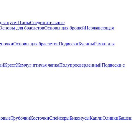
для пусет
Пины
Соединительные
Основы для браслетов
Основы для брошей
Нержавеющая
епочки
Основы для браслетов
Подвески
Бусины
Рамки для
ий
Крест
Жемчуг птичья лапка
Полупросверленный
Подвески с
новые
Трубочки
Косточки
Спейсеры
Биконусы
Капли
Оливки
Башен