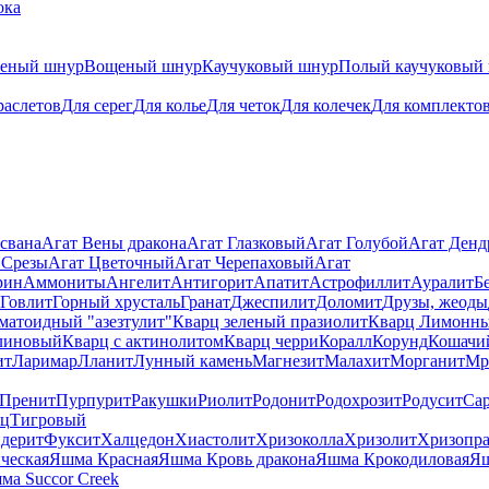
ока
теный шнур
Вощеный шнур
Каучуковый шнур
Полый каучуковый
раслетов
Для серег
Для колье
Для четок
Для колечек
Для комплекто
свана
Агат Вены дракона
Агат Глазковый
Агат Голубой
Агат Ден
 Срезы
Агат Цветочный
Агат Черепаховый
Агат
рин
Аммониты
Ангелит
Антигорит
Апатит
Астрофиллит
Ауралит
Б
Говлит
Горный хрусталь
Гранат
Джеспилит
Доломит
Друзы, жеоды
матоидный "азезтулит"
Кварц зеленый празиолит
Кварц Лимонн
линовый
Кварц с актинолитом
Кварц черри
Коралл
Корунд
Кошачи
ит
Ларимар
Лланит
Лунный камень
Магнезит
Малахит
Морганит
Мр
Пренит
Пурпурит
Ракушки
Риолит
Родонит
Родохрозит
Родусит
Са
рц
Тигровый
дерит
Фуксит
Халцедон
Хиастолит
Хризоколла
Хризолит
Хризопра
ческая
Яшма Красная
Яшма Кровь дракона
Яшма Крокодиловая
Яш
ма Succor Creek