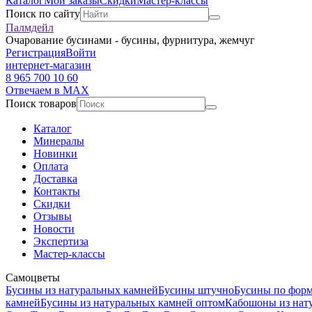
Каталог
Мои заказы
Скидки
Мастер-классы
Поиск по сайту
Палмдейл
Очарование бусинами - бусины, фурнитура, жемчуг
Регистрация
Войти
интернет-магазин
8 965 700 10 60
Отвечаем в MAX
Поиск товаров
Каталог
Минералы
Новинки
Оплата
Доставка
Контакты
Скидки
Отзывы
Новости
Экспертиза
Мастер-классы
Самоцветы
Бусины из натуральных камней
Бусины штучно
Бусины по фор
камней
Бусины из натуральных камней оптом
Кабошоны из нат