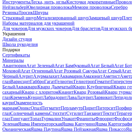
Инструменты
Леска, нить, иглы
Кисточки декоративные
Провол
Нейзильбер
Ювелирная проволока
Мемори проволока
Серебро
Резинка
Тросик
Шнуры
Стразовый шнур
Метализированный шнур
Замшевый шнур
Пле
Наборы материалов для украшений
Для чокеров
Для мужских чокеров
Для браслетов
Для мужских б
Украшения
Дизайн студия
Школа рукоделия
Подарки
Сертификаты
Минералы
Авантюрин
Агат Зеленый
Агат Бамбуковый
Агат Белый
Агат Бот
Моховой
Агат Огненный
Агат Розовый Сакура
Агат Серый
Агат
Черный
Азурит
Азурмалахит
Аквамарин
Амазонит
Аметист
Амет
глаз
Варисцит
Габбро
Гагат
Гелиотис
Гелиотроп
Гематит
Гиперстен
Белый
Аквакварц
Кварц Дымчатый
Кварц Клубничный
Кварц ге
сахарный
Кварц с хлоритом
Кианит
Кварц Розовый
Кварц турма
глаз
Кремень
Кунцит
Лабрадорит
Лава
Лазурит
Ларвикит
Лепидол
каури
Окаменелость
мариам
Оникс
Опал
Пегматит
Перламутр
Пирит
Питерсит
Порфир
глаз
Солнечный камень
Стихтит
Сугилит
Танзанит
Тектит
Тераге
глаз
Тингуаит
Топаз
Турмалин
Унакит
Фианиты
Флюорит
Фосфоси
Зеленая
Яшма Императорская
Яшма Капучино
Яшма Картографи
Океаническая
Яшма Паутина
Яшма Пейзажная
Яшма Пикассо
Яш