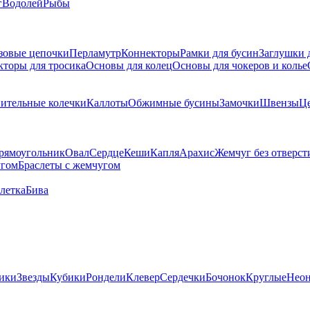
г
Водолей
Рыбы
зовые цепочки
Перламутр
Коннекторы
Рамки для бусин
Заглушки 
кторы для тросика
Основы для колец
Основы для чокеров и колье
ительные колечки
Каллоты
Обжимные бусины
Замочки
Швензы
Ц
рямоугольник
Овал
Сердце
Кеши
Капля
Арахис
Жемчуг без отверст
угом
Браслеты с жемчугом
летка
Бива
ики
Звезды
Кубики
Рондели
Клевер
Сердечки
Бочонок
Круглые
Нео