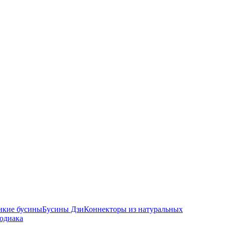
икие бусины
Бусины Дзи
Коннекторы из натуральных
зодиака