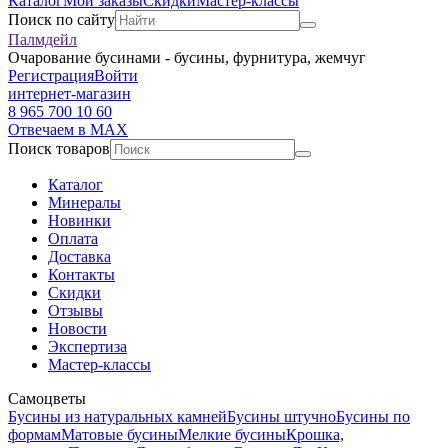
Каталог
Мои заказы
Скидки
Мастер-классы
Поиск по сайту
Палмдейл
Очарование бусинами - бусины, фурнитура, жемчуг
Регистрация
Войти
интернет-магазин
8 965 700 10 60
Отвечаем в MAX
Поиск товаров
Каталог
Минералы
Новинки
Оплата
Доставка
Контакты
Скидки
Отзывы
Новости
Экспертиза
Мастер-классы
Самоцветы
Бусины из натуральных камней
Бусины штучно
Бусины по
формам
Матовые бусины
Мелкие бусины
Крошка,