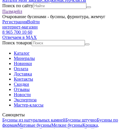
Каталог
Мои заказы
Скидки
Мастер-классы
Поиск по сайту
Палмдейл
Очарование бусинами - бусины, фурнитура, жемчуг
Регистрация
Войти
интернет-магазин
8 965 700 10 60
Отвечаем в MAX
Поиск товаров
Каталог
Минералы
Новинки
Оплата
Доставка
Контакты
Скидки
Отзывы
Новости
Экспертиза
Мастер-классы
Самоцветы
Бусины из натуральных камней
Бусины штучно
Бусины по
формам
Матовые бусины
Мелкие бусины
Крошка,