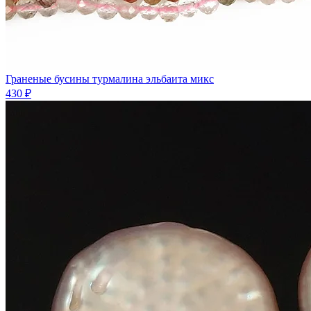
Граненые бусины турмалина эльбаита микс
430 ₽