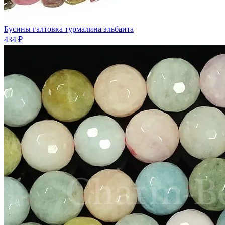
Бусины галтовка турмалина эльбаита
434 ₽