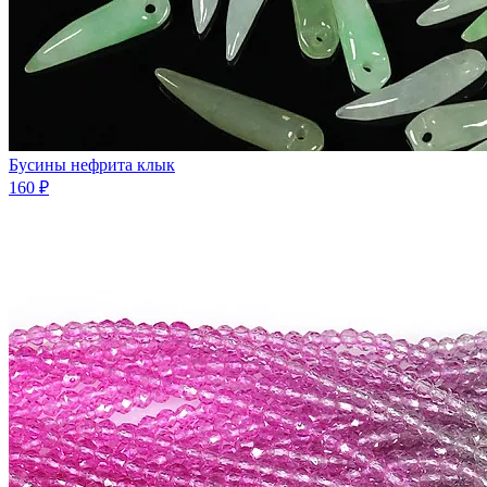
Бусины нефрита клык
160 ₽