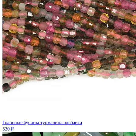
Граненые бусины турмалина эльбаита
530 ₽