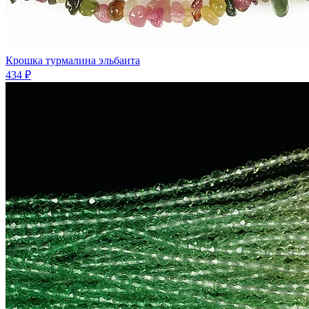
Крошка турмалина эльбаита
434 ₽