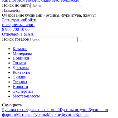
Каталог
Мои заказы
Скидки
Мастер-классы
Поиск по сайту
Палмдейл
Очарование бусинами - бусины, фурнитура, жемчуг
Регистрация
Войти
интернет-магазин
8 965 700 10 60
Отвечаем в MAX
Поиск товаров
Каталог
Минералы
Новинки
Оплата
Доставка
Контакты
Скидки
Отзывы
Новости
Экспертиза
Мастер-классы
Самоцветы
Бусины из натуральных камней
Бусины штучно
Бусины по
формам
Матовые бусины
Мелкие бусины
Крошка,