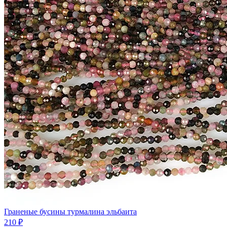
Граненые бусины турмалина эльбаита
210 ₽