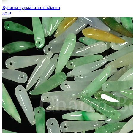
Бусины турмалина эльбаита
80 ₽