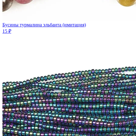
Бусины турмалина эльбаита (имитация)
15 ₽