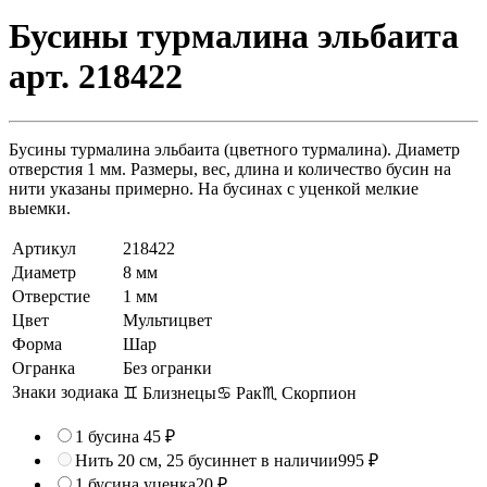
Бусины турмалина эльбаита
арт. 218422
Бусины турмалина эльбаита (цветного турмалина). Диаметр
отверстия 1 мм. Размеры, вес, длина и количество бусин на
нити указаны примерно. На бусинах с уценкой мелкие
выемки.
Артикул
218422
Диаметр
8 мм
Отверстие
1 мм
Цвет
Мультицвет
Форма
Шар
Огранка
Без огранки
Знаки зодиака
♊ Близнецы
♋ Рак
♏ Скорпион
1 бусина
45 ₽
Нить 20 см, 25 бусин
нет в наличии
995 ₽
1 бусина
уценка
20 ₽