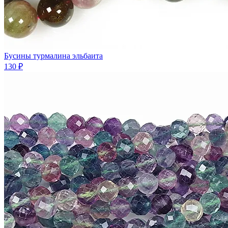
Бусины турмалина эльбаита
130 ₽