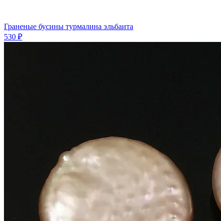
Граненые бусины турмалина эльбаита
530 ₽