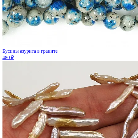
Бусины азурита в граните
480 ₽