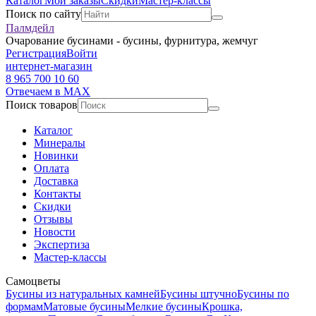
Каталог
Мои заказы
Скидки
Мастер-классы
Поиск по сайту
Палмдейл
Очарование бусинами - бусины, фурнитура, жемчуг
Регистрация
Войти
интернет-магазин
8 965 700 10 60
Отвечаем в MAX
Поиск товаров
Каталог
Минералы
Новинки
Оплата
Доставка
Контакты
Скидки
Отзывы
Новости
Экспертиза
Мастер-классы
Самоцветы
Бусины из натуральных камней
Бусины штучно
Бусины по
формам
Матовые бусины
Мелкие бусины
Крошка,