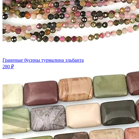
Граненые бусины турмалина эльбаита
280 ₽