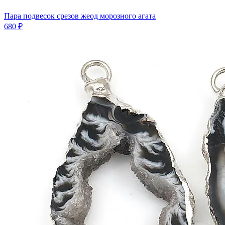
Пара подвесок срезов жеод морозного агата
680 ₽