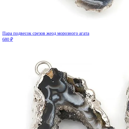
Пара подвесок срезов жеод морозного агата
680 ₽