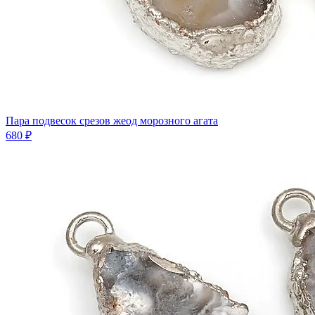
Пара подвесок срезов жеод морозного агата
680 ₽