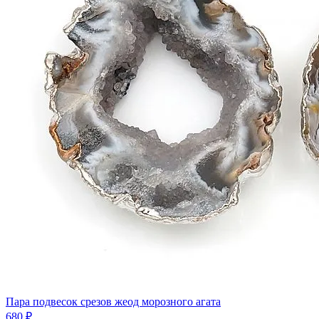
Пара подвесок срезов жеод морозного агата
680 ₽