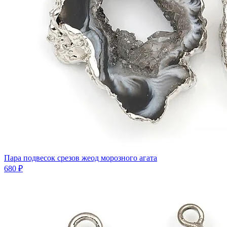
Пара подвесок срезов жеод морозного агата
680 ₽