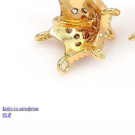
Бейл co штифтом
95 ₽