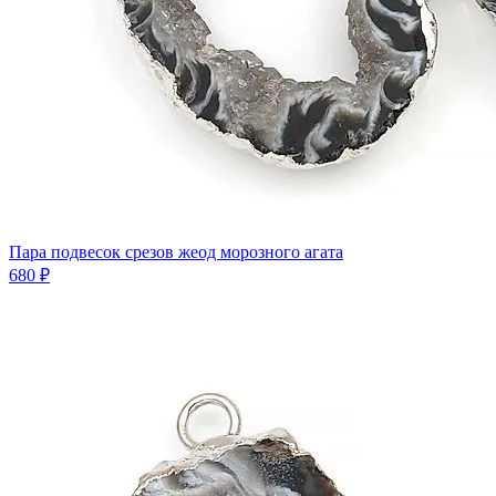
Пара подвесок срезов жеод морозного агата
680 ₽