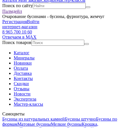
Каталог
Мои заказы
Скидки
Мастер-классы
Поиск по сайту
Палмдейл
Очарование бусинами - бусины, фурнитура, жемчуг
Регистрация
Войти
интернет-магазин
8 965 700 10 60
Отвечаем в MAX
Поиск товаров
Каталог
Минералы
Новинки
Оплата
Доставка
Контакты
Скидки
Отзывы
Новости
Экспертиза
Мастер-классы
Самоцветы
Бусины из натуральных камней
Бусины штучно
Бусины по
формам
Матовые бусины
Мелкие бусины
Крошка,