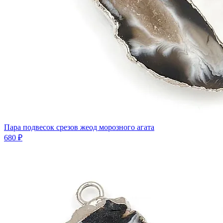
Пара подвесок срезов жеод морозного агата
680 ₽