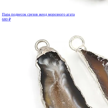
Пара подвесок срезов жеод морозного агата
680 ₽