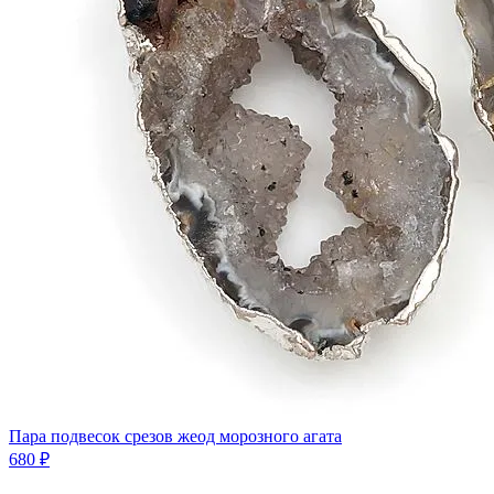
Пара подвесок срезов жеод морозного агата
680 ₽