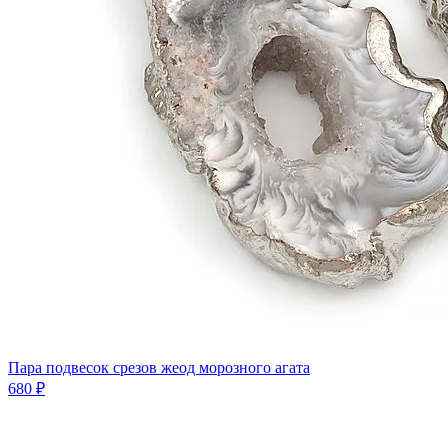
Пара подвесок срезов жеод морозного агата
680 ₽