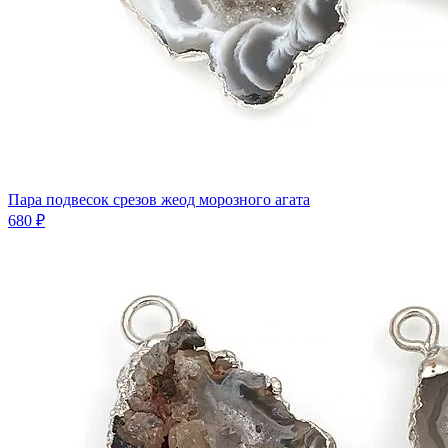
Пара подвесок срезов жеод морозного агата
680 ₽