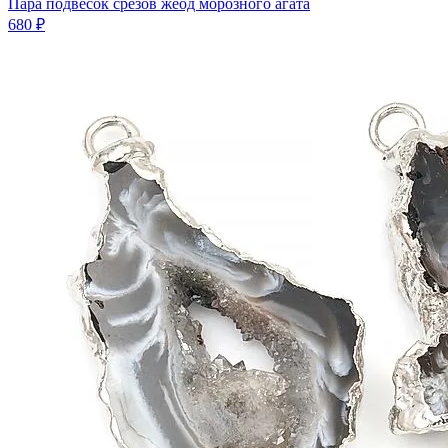
Пара подвесок срезов жеод морозного агата
680 ₽