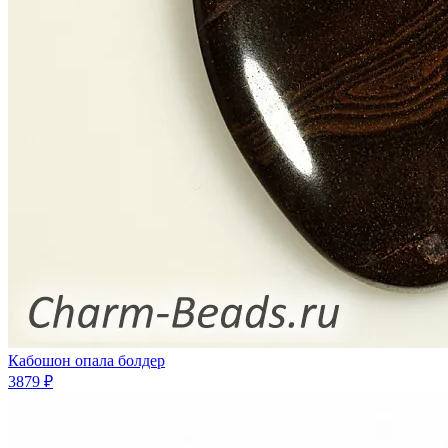
Кабошон опала болдер
3879 ₽