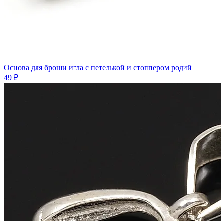
Основа для броши игла с петелькой и стоппером родий
49 ₽