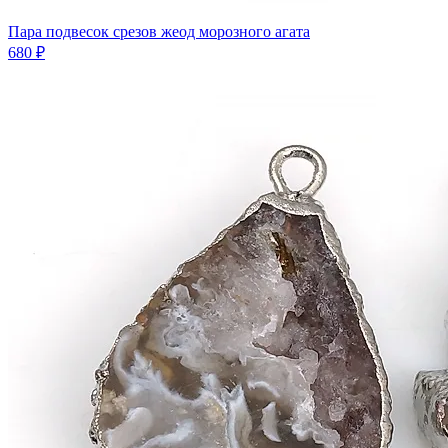
Пара подвесок срезов жеод морозного агата
680 ₽