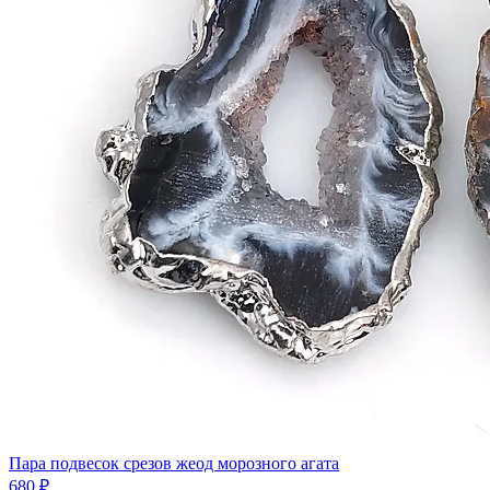
Пара подвесок срезов жеод морозного агата
680 ₽