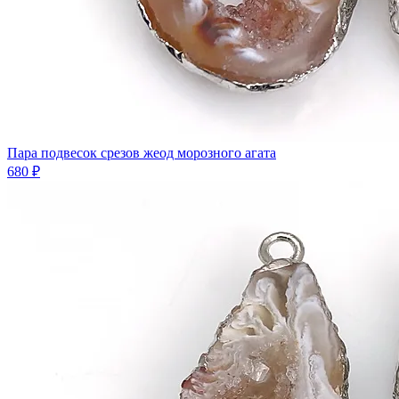
Пара подвесок срезов жеод морозного агата
680 ₽