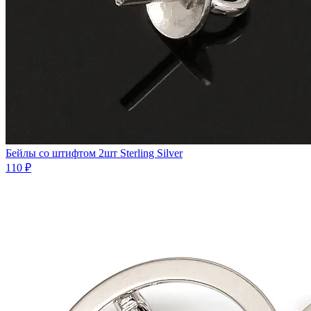
Бейлы co штифтом 2шт Sterling Silver
110 ₽