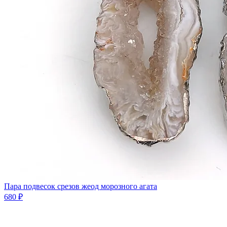
Пара подвесок срезов жеод морозного агата
680 ₽