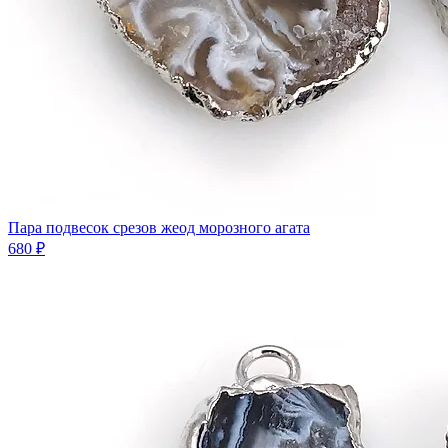
Пара подвесок срезов жеод морозного агата
680 ₽