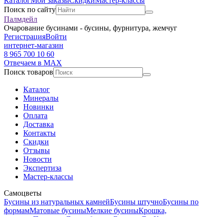
Каталог
Мои заказы
Скидки
Мастер-классы
Поиск по сайту
Палмдейл
Очарование бусинами - бусины, фурнитура, жемчуг
Регистрация
Войти
интернет-магазин
8 965 700 10 60
Отвечаем в MAX
Поиск товаров
Каталог
Минералы
Новинки
Оплата
Доставка
Контакты
Скидки
Отзывы
Новости
Экспертиза
Мастер-классы
Самоцветы
Бусины из натуральных камней
Бусины штучно
Бусины по
формам
Матовые бусины
Мелкие бусины
Крошка,