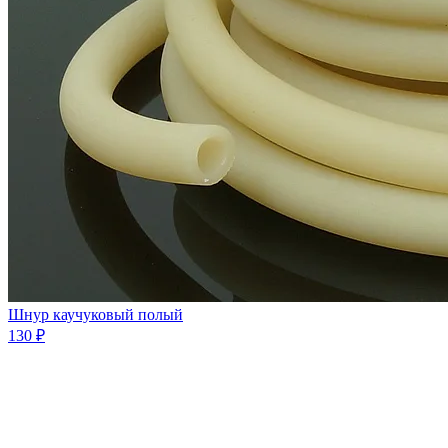
Шнур каучуковый полый
130 ₽