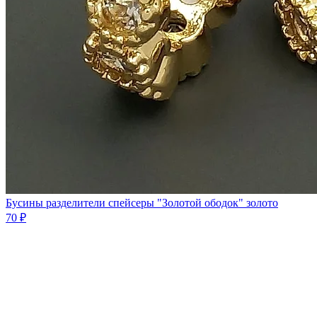
Бусины разделители спейсеры "Золотой ободок" золото
70 ₽