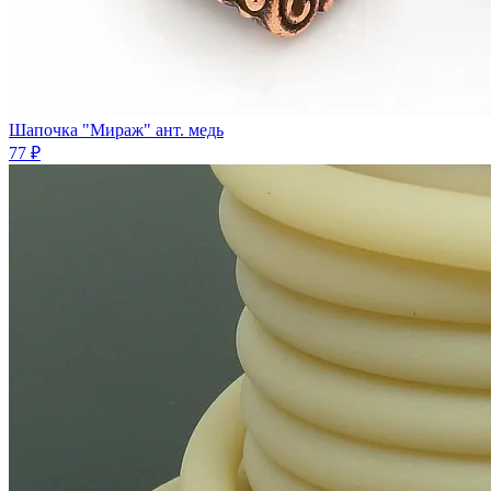
Шапочка "Мираж" ант. медь
77 ₽