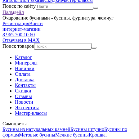
Каталог
Мои заказы
Скидки
Мастер-классы
Поиск по сайту
Палмдейл
Очарование бусинами - бусины, фурнитура, жемчуг
Регистрация
Войти
интернет-магазин
8 965 700 10 60
Отвечаем в MAX
Поиск товаров
Каталог
Минералы
Новинки
Оплата
Доставка
Контакты
Скидки
Отзывы
Новости
Экспертиза
Мастер-классы
Самоцветы
Бусины из натуральных камней
Бусины штучно
Бусины по
формам
Матовые бусины
Мелкие бусины
Крошка,