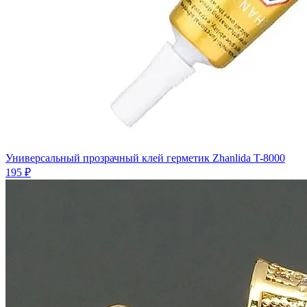
Универсальный прозрачный клей герметик Zhanlida T-8000
195 ₽