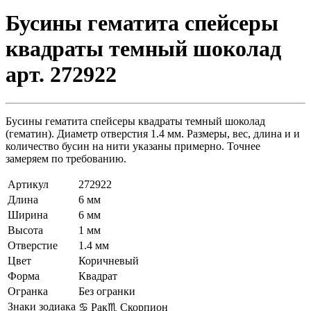
Бусины гематита спейсеры
квадраты темный шоколад
арт. 272922
Бусины гематита спейсеры квадраты темный шоколад
(гематин). Диаметр отверстия 1.4 мм. Размеры, вес, длина и и
количество бусин на нити указаны примерно. Точнее
замеряем по требованию.
Артикул
272922
Длина
6 мм
Ширина
6 мм
Высота
1 мм
Отверстие
1.4 мм
Цвет
Коричневый
Форма
Квадрат
Огранка
Без огранки
Знаки зодиака
♋ Рак
♏ Скорпион