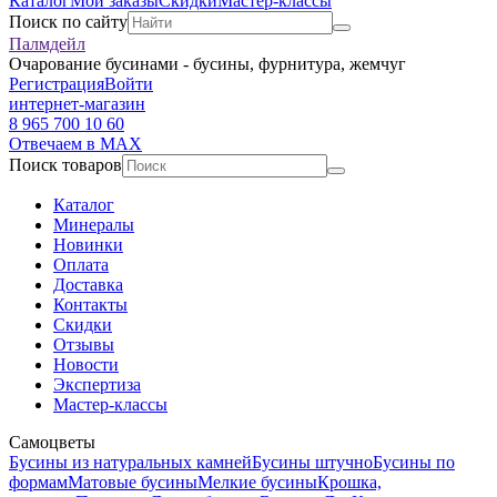
Каталог
Мои заказы
Скидки
Мастер-классы
Поиск по сайту
Палмдейл
Очарование бусинами - бусины, фурнитура, жемчуг
Регистрация
Войти
интернет-магазин
8 965 700 10 60
Отвечаем в MAX
Поиск товаров
Каталог
Минералы
Новинки
Оплата
Доставка
Контакты
Скидки
Отзывы
Новости
Экспертиза
Мастер-классы
Самоцветы
Бусины из натуральных камней
Бусины штучно
Бусины по
формам
Матовые бусины
Мелкие бусины
Крошка,