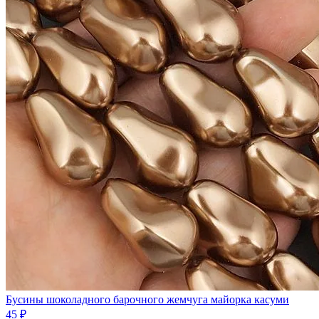
Бусины шоколадного барочного жемчуга майорка касуми
45 ₽