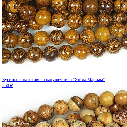
Бусины гематитового ракушечника "Яшма Мариам"
260 ₽