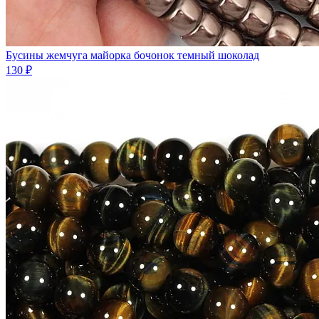
Бусины жемчуга майорка бочонок темный шоколад
130 ₽