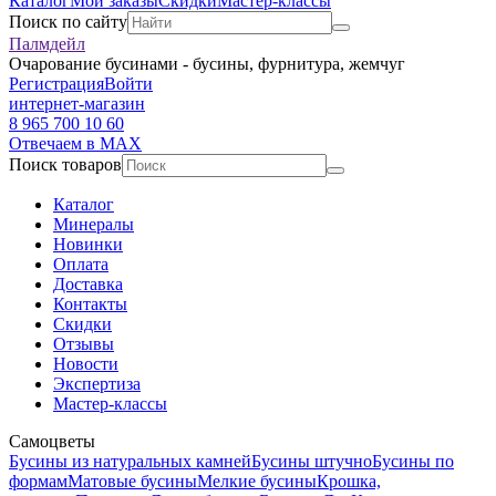
Каталог
Мои заказы
Скидки
Мастер-классы
Поиск по сайту
Палмдейл
Очарование бусинами - бусины, фурнитура, жемчуг
Регистрация
Войти
интернет-магазин
8 965 700 10 60
Отвечаем в MAX
Поиск товаров
Каталог
Минералы
Новинки
Оплата
Доставка
Контакты
Скидки
Отзывы
Новости
Экспертиза
Мастер-классы
Самоцветы
Бусины из натуральных камней
Бусины штучно
Бусины по
формам
Матовые бусины
Мелкие бусины
Крошка,