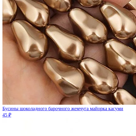
Бусины шоколадного барочного жемчуга майорка касуми
45 ₽