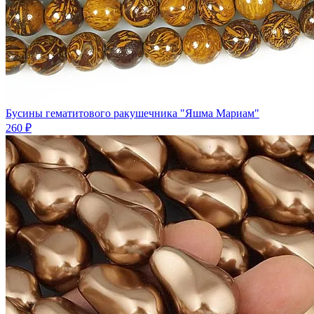
Бусины гематитового ракушечника "Яшма Мариам"
260 ₽