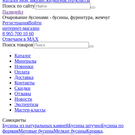
Каталог
Мои заказы
Скидки
Мастер-классы
Поиск по сайту
Палмдейл
Очарование бусинами - бусины, фурнитура, жемчуг
Регистрация
Войти
интернет-магазин
8 965 700 10 60
Отвечаем в MAX
Поиск товаров
Каталог
Минералы
Новинки
Оплата
Доставка
Контакты
Скидки
Отзывы
Новости
Экспертиза
Мастер-классы
Самоцветы
Бусины из натуральных камней
Бусины штучно
Бусины по
формам
Матовые бусины
Мелкие бусины
Крошка,