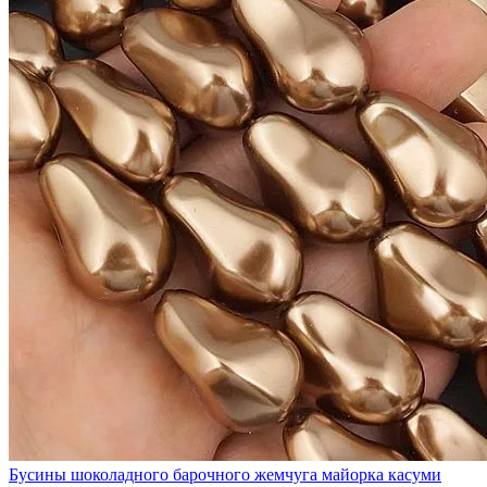
Бусины шоколадного барочного жемчуга майорка касуми