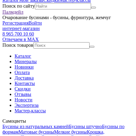
Каталог
Мои заказы
Скидки
Мастер-классы
Поиск по сайту
Палмдейл
Очарование бусинами - бусины, фурнитура, жемчуг
Регистрация
Войти
интернет-магазин
8 965 700 10 60
Отвечаем в MAX
Поиск товаров
Каталог
Минералы
Новинки
Оплата
Доставка
Контакты
Скидки
Отзывы
Новости
Экспертиза
Мастер-классы
Самоцветы
Бусины из натуральных камней
Бусины штучно
Бусины по
формам
Матовые бусины
Мелкие бусины
Крошка,