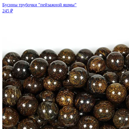
Бусины трубочки "пейзажной яшмы"
245 ₽