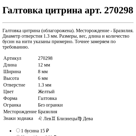
Галтовка цитрина арт. 270298
Галтовка цитрина (облагорожена). Месторождение - Бразилия.
Диаметр отверстия 1.3 мм. Размеры, вес, длина и количество
бусин на нити указаны примерно. Точнее замеряем по
требованию.
Артикул
270298
Длина
12 мм
Ширина
8 мм
Высота
6 мм
Отверстие
1.3 мм
Цвет
Желтый
Форма
Галтовка
Огранка
Без огранки
Месторождение
Бразилия
Знаки зодиака
♌ Лев
♊ Близнецы
♍ Дева
1 бусина
15 ₽