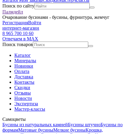
Каталог
Мои заказы
Скидки
Мастер-классы
Поиск по сайту
Палмдейл
Очарование бусинами - бусины, фурнитура, жемчуг
Регистрация
Войти
интернет-магазин
8 965 700 10 60
Отвечаем в MAX
Поиск товаров
Каталог
Минералы
Новинки
Оплата
Доставка
Контакты
Скидки
Отзывы
Новости
Экспертиза
Мастер-классы
Самоцветы
Бусины из натуральных камней
Бусины штучно
Бусины по
формам
Матовые бусины
Мелкие бусины
Крошка,