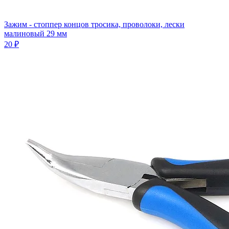
Зажим - стоппер концов тросика, проволоки, лески
малиновый 29 мм
20 ₽