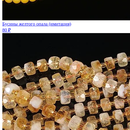
Бусины желтого опала (имитация)
80 ₽