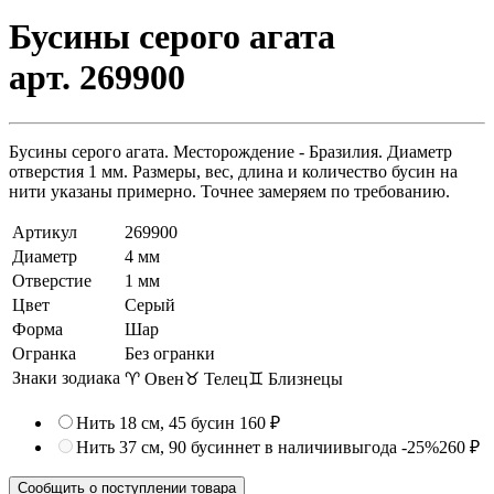
Бусины серого агата
арт. 269900
Бусины серого агата. Месторождение - Бразилия. Диаметр
отверстия 1 мм. Размеры, вес, длина и количество бусин на
нити указаны примерно. Точнее замеряем по требованию.
Артикул
269900
Диаметр
4 мм
Отверстие
1 мм
Цвет
Серый
Форма
Шар
Огранка
Без огранки
Знаки зодиака
♈ Овен
♉ Телец
♊ Близнецы
Нить 18 см, 45 бусин
160 ₽
Нить 37 см, 90 бусин
нет в наличии
выгода -25%
260 ₽
Сообщить о поступлении товара