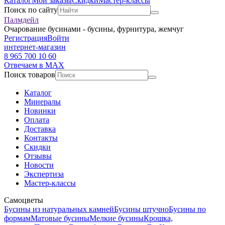
Каталог
Мои заказы
Скидки
Мастер-классы
Поиск по сайту
Палмдейл
Очарование бусинами - бусины, фурнитура, жемчуг
Регистрация
Войти
интернет-магазин
8 965 700 10 60
Отвечаем в MAX
Поиск товаров
Каталог
Минералы
Новинки
Оплата
Доставка
Контакты
Скидки
Отзывы
Новости
Экспертиза
Мастер-классы
Самоцветы
Бусины из натуральных камней
Бусины штучно
Бусины по
формам
Матовые бусины
Мелкие бусины
Крошка,