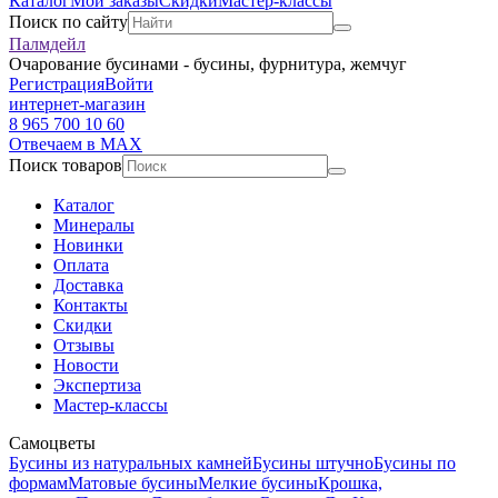
Каталог
Мои заказы
Скидки
Мастер-классы
Поиск по сайту
Палмдейл
Очарование бусинами - бусины, фурнитура, жемчуг
Регистрация
Войти
интернет-магазин
8 965 700 10 60
Отвечаем в MAX
Поиск товаров
Каталог
Минералы
Новинки
Оплата
Доставка
Контакты
Скидки
Отзывы
Новости
Экспертиза
Мастер-классы
Самоцветы
Бусины из натуральных камней
Бусины штучно
Бусины по
формам
Матовые бусины
Мелкие бусины
Крошка,