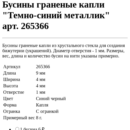
Бусины граненые капли
"Темно-синий металлик"
арт. 265366
Бусины граненые капли из хрустального стекла для создания
бижутерии (украшений). Диаметр отверстия - 1 мм. Размеры,
вес, длина и количество бусин на нити указаны примерно.
Артикул
265366
Длина
9 мм
Ширина
4 мм
Высота
4 мм
Отверстие
1 мм
Цвет
Синий черный
Форма
Капля
Огранка
С огранкой
Примерный вес
8
г.
1 бусина
6 ₽