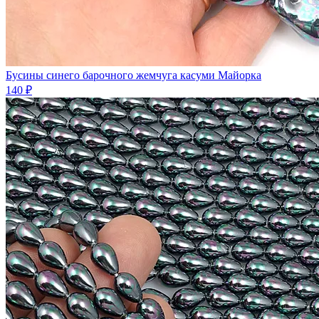
Бусины синего барочного жемчуга касуми Майорка
140 ₽