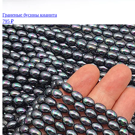
Граненые бусины кианита
795 ₽