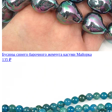
Бусины синего барочного жемчуга касуми Майорка
135 ₽