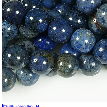
Бусины дюмортьерита