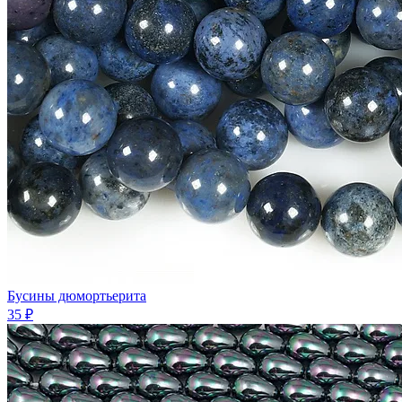
Бусины дюмортьерита
35 ₽