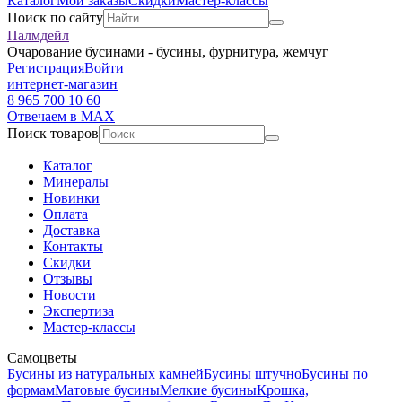
Каталог
Мои заказы
Скидки
Мастер-классы
Поиск по сайту
Палмдейл
Очарование бусинами - бусины, фурнитура, жемчуг
Регистрация
Войти
интернет-магазин
8 965 700 10 60
Отвечаем в MAX
Поиск товаров
Каталог
Минералы
Новинки
Оплата
Доставка
Контакты
Скидки
Отзывы
Новости
Экспертиза
Мастер-классы
Самоцветы
Бусины из натуральных камней
Бусины штучно
Бусины по
формам
Матовые бусины
Мелкие бусины
Крошка,