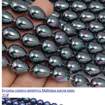
Бусины синего жемчуга Майорка капля ирис
35 ₽