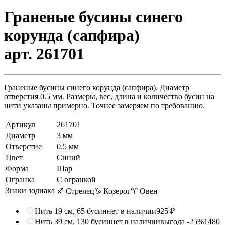
Граненые бусины синего
корунда (сапфира)
арт. 261701
Граненые бусины синего корунда (сапфира). Диаметр
отверстия 0.5 мм. Размеры, вес, длина и количество бусин на
нити указаны примерно. Точнее замеряем по требованию.
Артикул
261701
Диаметр
3 мм
Отверстие
0.5 мм
Цвет
Синий
Форма
Шар
Огранка
С огранкой
Знаки зодиака
♐ Стрелец
♑ Козерог
♈ Овен
Нить 19 см, 65 бусин
нет в наличии
925 ₽
Нить 39 см, 130 бусин
нет в наличии
выгода -25%
1480