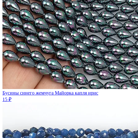
Бусины синего жемчуга Майорка капля ирис
15 ₽