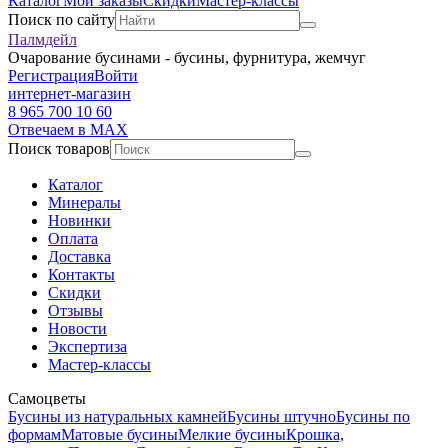
Каталог
Мои заказы
Скидки
Мастер-классы
Поиск по сайту
Палмдейл
Очарование бусинами - бусины, фурнитура, жемчуг
Регистрация
Войти
интернет-магазин
8 965 700 10 60
Отвечаем в MAX
Поиск товаров
Каталог
Минералы
Новинки
Оплата
Доставка
Контакты
Скидки
Отзывы
Новости
Экспертиза
Мастер-классы
Самоцветы
Бусины из натуральных камней
Бусины штучно
Бусины по
формам
Матовые бусины
Мелкие бусины
Крошка,