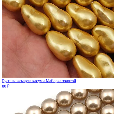
Бусины жемчуга касуми Майорка золотой
80 ₽