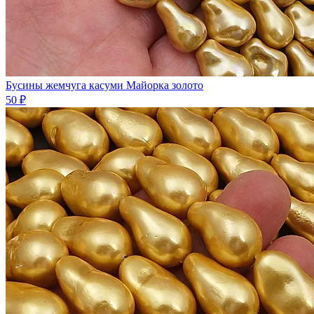
Бусины жемчуга касуми Майорка золото
50 ₽