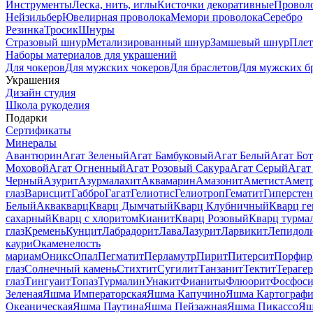
Инструменты
Леска, нить, иглы
Кисточки декоративные
Провол
Нейзильбер
Ювелирная проволока
Мемори проволока
Серебро
Резинка
Тросик
Шнуры
Стразовый шнур
Метализированный шнур
Замшевый шнур
Пле
Наборы материалов для украшений
Для чокеров
Для мужских чокеров
Для браслетов
Для мужских б
Украшения
Дизайн студия
Школа рукоделия
Подарки
Сертификаты
Минералы
Авантюрин
Агат Зеленый
Агат Бамбуковый
Агат Белый
Агат Бот
Моховой
Агат Огненный
Агат Розовый Сакура
Агат Серый
Агат
Черный
Азурит
Азурмалахит
Аквамарин
Амазонит
Аметист
Амет
глаз
Варисцит
Габбро
Гагат
Гелиотис
Гелиотроп
Гематит
Гиперстен
Белый
Аквакварц
Кварц Дымчатый
Кварц Клубничный
Кварц ге
сахарный
Кварц с хлоритом
Кианит
Кварц Розовый
Кварц турма
глаз
Кремень
Кунцит
Лабрадорит
Лава
Лазурит
Ларвикит
Лепидол
каури
Окаменелость
мариам
Оникс
Опал
Пегматит
Перламутр
Пирит
Питерсит
Порфир
глаз
Солнечный камень
Стихтит
Сугилит
Танзанит
Тектит
Тераге
глаз
Тингуаит
Топаз
Турмалин
Унакит
Фианиты
Флюорит
Фосфоси
Зеленая
Яшма Императорская
Яшма Капучино
Яшма Картографи
Океаническая
Яшма Паутина
Яшма Пейзажная
Яшма Пикассо
Яш