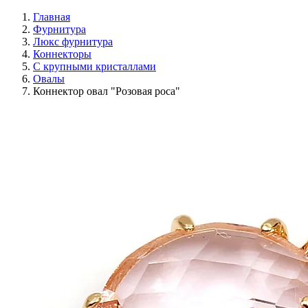
Главная
Фурнитура
Люкс фурнитура
Коннекторы
С крупными кристаллами
Овалы
Коннектор овал "Розовая роса"