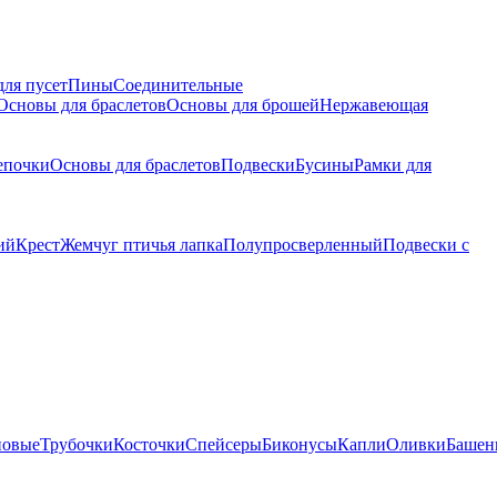
для пусет
Пины
Соединительные
Основы для браслетов
Основы для брошей
Нержавеющая
епочки
Основы для браслетов
Подвески
Бусины
Рамки для
ий
Крест
Жемчуг птичья лапка
Полупросверленный
Подвески с
новые
Трубочки
Косточки
Спейсеры
Биконусы
Капли
Оливки
Башен