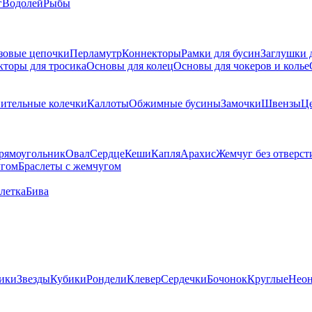
г
Водолей
Рыбы
зовые цепочки
Перламутр
Коннекторы
Рамки для бусин
Заглушки 
кторы для тросика
Основы для колец
Основы для чокеров и колье
ительные колечки
Каллоты
Обжимные бусины
Замочки
Швензы
Ц
рямоугольник
Овал
Сердце
Кеши
Капля
Арахис
Жемчуг без отверст
угом
Браслеты с жемчугом
летка
Бива
ики
Звезды
Кубики
Рондели
Клевер
Сердечки
Бочонок
Круглые
Нео