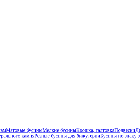
мам
Матовые бусины
Мелкие бусины
Крошка, галтовка
Подвески
Д
урального камня
Резные бусины для бижутерии
Бусины по знаку 