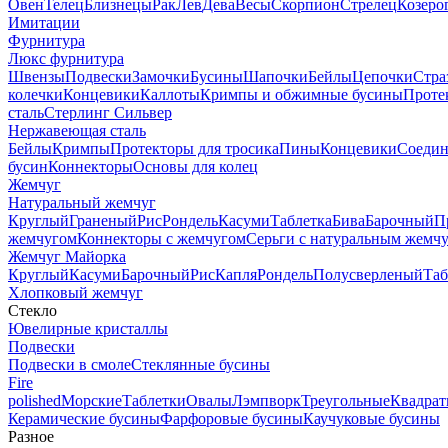
Овен
Телец
Близнецы
Рак
Лев
Дева
Весы
Скорпион
Стрелец
Козеро
Имитации
Фурнитура
Люкс фурнитура
Швензы
Подвески
Замочки
Бусины
Шапочки
Бейлы
Цепочки
Стра
колечки
Концевики
Каллоты
Кримпы и обжимные бусины
Проте
сталь
Стерлинг Сильвер
Нержавеющая сталь
Бейлы
Кримпы
Протекторы для тросика
Пины
Концевики
Соедин
бусин
Коннекторы
Основы для колец
Жемчуг
Натуральный жемчуг
Круглый
Граненый
Рис
Рондель
Касуми
Таблетка
Бива
Барочный
П
жемчугом
Коннекторы с жемчугом
Серьги с натуральным жемч
Жемчуг Майорка
Круглый
Касуми
Барочный
Рис
Капля
Рондель
Полусверленый
Таб
Хлопковый жемчуг
Стекло
Ювелирные кристаллы
Подвески
Подвески в смоле
Стеклянные бусины
Fire
polished
Морские
Таблетки
Овалы
Лэмпворк
Треугольные
Квадрат
Керамические бусины
Фарфоровые бусины
Каучуковые бусины
Разное