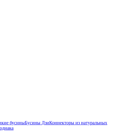
икие бусины
Бусины Дзи
Коннекторы из натуральных
зодиака