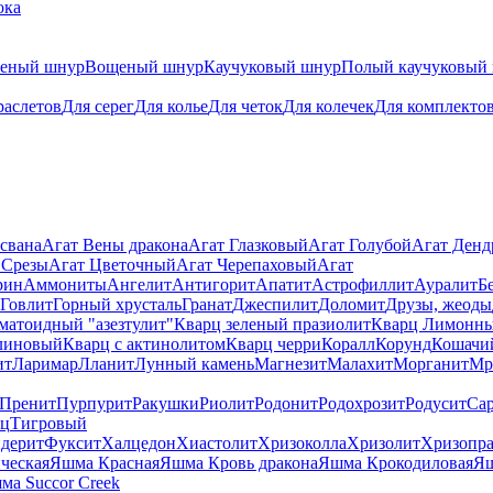
ока
теный шнур
Вощеный шнур
Каучуковый шнур
Полый каучуковый
раслетов
Для серег
Для колье
Для четок
Для колечек
Для комплекто
свана
Агат Вены дракона
Агат Глазковый
Агат Голубой
Агат Ден
 Срезы
Агат Цветочный
Агат Черепаховый
Агат
рин
Аммониты
Ангелит
Антигорит
Апатит
Астрофиллит
Ауралит
Б
Говлит
Горный хрусталь
Гранат
Джеспилит
Доломит
Друзы, жеоды
матоидный "азезтулит"
Кварц зеленый празиолит
Кварц Лимонн
линовый
Кварц с актинолитом
Кварц черри
Коралл
Корунд
Кошачи
ит
Ларимар
Лланит
Лунный камень
Магнезит
Малахит
Морганит
Мр
Пренит
Пурпурит
Ракушки
Риолит
Родонит
Родохрозит
Родусит
Са
рц
Тигровый
дерит
Фуксит
Халцедон
Хиастолит
Хризоколла
Хризолит
Хризопра
ческая
Яшма Красная
Яшма Кровь дракона
Яшма Крокодиловая
Яш
ма Succor Creek