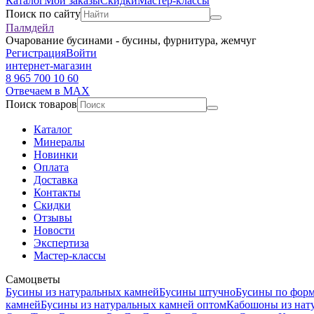
Каталог
Мои заказы
Скидки
Мастер-классы
Поиск по сайту
Палмдейл
Очарование бусинами - бусины, фурнитура, жемчуг
Регистрация
Войти
интернет-магазин
8 965 700 10 60
Отвечаем в MAX
Поиск товаров
Каталог
Минералы
Новинки
Оплата
Доставка
Контакты
Скидки
Отзывы
Новости
Экспертиза
Мастер-классы
Самоцветы
Бусины из натуральных камней
Бусины штучно
Бусины по фор
камней
Бусины из натуральных камней оптом
Кабошоны из нат